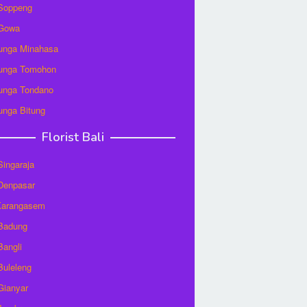
 Soppeng
 Gowa
unga Minahasa
unga Tomohon
unga Tondano
unga Bitung
Florist Bali
 Singaraja
 Denpasar
 Karangasem
 Badung
Bangli
 Buleleng
 Gianyar