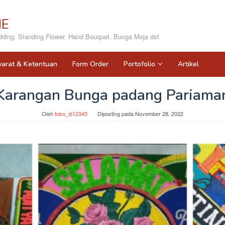
NE
ing. Standing Flower. Hand Bouquet. Bunga Meja dst
yarat & Ketentuan
Form Order
Portofolio
Artikel
Karangan Bunga padang Pariama
Oleh
toko_id12345
Diposting pada
November 28, 2022