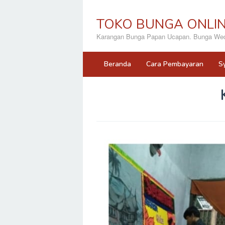
Loncat
ke
TOKO BUNGA ONLI
konten
Karangan Bunga Papan Ucapan. Bunga Wedd
Beranda
Cara Pembayaran
S