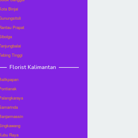
Kota Binjai
 Gunungsitoli
 Rantau Prapat
 Sibolga
 Tanjungbalai
 Tebing Tinggi
Florist Kalimantan
 Balikpapan
 Pontianak
 Palangkaraya
 Samarinda
 Banjarmassin
 Singkawang
 Kubu Raya