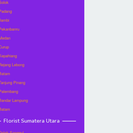
 Solok
 Padang
 Jambi
 Pekanbanru
 Medan
 Curup
 Kepahiang
 Rejang Lebong
 Batam
 Tanjung Pinang
 Palembang
 Bandar Lampung
 Batam
Florist Sumatera Utara
 Dolok Sanggul