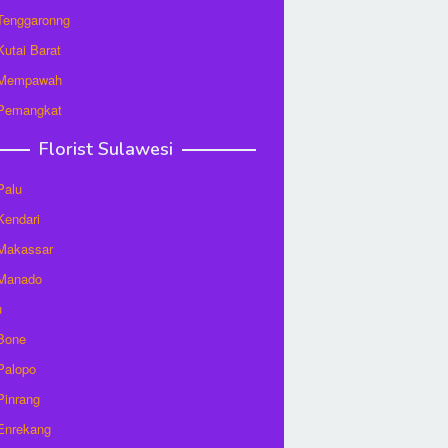
 Tenggaronng
 Kutai Barat
t Mempawah
 Pemangkat
Florist Sulawesi
Palu
 Kendari
 Makassar
 Manado
u
 Bone
 Palopo
 Pinrang
 Enrekang