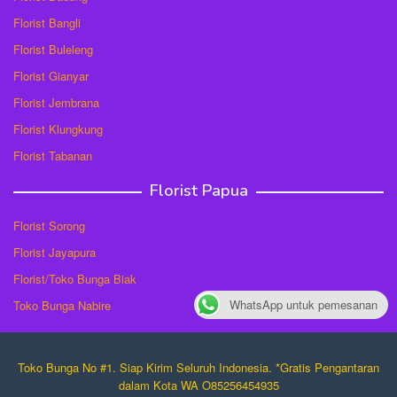
Florist Bangli
Florist Buleleng
Florist Gianyar
Florist Jembrana
Florist Klungkung
Florist Tabanan
Florist Papua
Florist Sorong
Florist Jayapura
Florist/Toko Bunga Biak
WhatsApp untuk pemesanan
Toko Bunga Nabire
Toko Bunga No #1. Siap Kirim Seluruh Indonesia. *Gratis Pengantaran
dalam Kota WA O85256454935