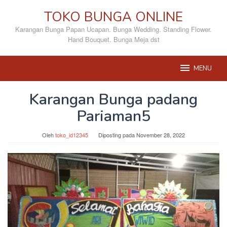
Loncat
TOKO BUNGA ONLINE
ke
konten
Karangan Bunga Papan Ucapan. Bunga Wedding. Standing Flower.
Hand Bouquet. Bunga Meja dst
MENU
Karangan Bunga padang
Pariaman5
Oleh
toko_id12345
Diposting pada
November 28, 2022