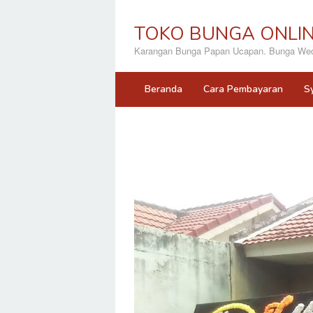
Loncat
ke
TOKO BUNGA ONLI
konten
Karangan Bunga Papan Ucapan. Bunga Wedd
Beranda
Cara Pembayaran
S