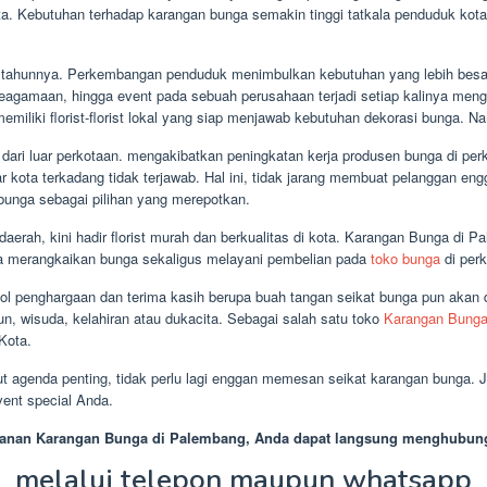
ta. Kebutuhan terhadap karangan bunga semakin tinggi tatkala penduduk kot
p tahunnya. Perkembangan penduduk menimbulkan kebutuhan yang lebih besar
keagamaan, hingga event pada sebuah perusahaan terjadi setiap kalinya men
miliki florist-florist lokal yang siap menjawab kebutuhan dekorasi bunga. N
 dari luar perkotaan. mengakibatkan peningkatan kerja produsen bunga di pe
uar kota terkadang tidak terjawab. Hal ini, tidak jarang membuat pelanggan 
bunga sebagai pilihan yang merepotkan.
daerah, kini hadir florist murah dan berkualitas di kota. Karangan Bunga di
rja merangkaikan bunga sekaligus melayani pembelian pada
toko bunga
di perk
ol penghargaan dan terima kasih berupa buah tangan seikat bunga pun akan d
un, wisuda, kelahiran atau dukacita. Sebagai salah satu toko
Karangan Bung
Kota.
 agenda penting, tidak perlu lagi enggan memesan seikat karangan bunga. 
vent special Anda.
anan Karangan Bunga di Palembang, Anda dapat langsung menghubun
melalui telepon maupun whatsapp