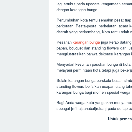
lagi attribut pada upacara keagamaan sema
dengan karangan bunga.
Pertumbuhan kota tentu semakin pesat tia
perkotaan. Pesta-pesta, perhelatan, acara 
daerah yang berkembang, Kota tentu telah me
Pesanan
karangan bunga
juga kerap datang
papan, bouquet dan standing flowers dari l
mengilustrasikan bahwa dekorasi karangan 
Menyadari kesulitan pasokan bunga di kota 
melayani permintaan kota tetapi juga beke
Selain karangan bunga berskala besar, simb
standing flowers berisikan ucapan ulang tah
karangan bunga bagi momen spesial warga 
Bagi Anda warga kota yang akan menyambut
sebagai [mitra|sahabat|rekan] pada setiap e
Untuk pemes