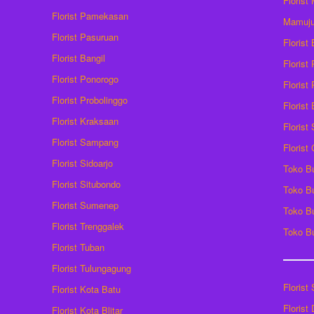
Florist
Florist Pamekasan
Mamuj
Florist Pasuruan
Florist
Florist Bangil
Florist
Florist Ponorogo
Florist
Florist Probolinggo
Florist
Florist Kraksaan
Florist
Florist Sampang
Florist
Florist Sidoarjo
Toko B
Florist Situbondo
Toko B
Florist Sumenep
Toko B
Florist Trenggalek
Toko B
Florist Tuban
Florist Tulungagung
Florist
Florist Kota Batu
Florist
Florist Kota Blitar