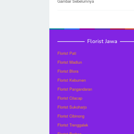
Post
Gambar Sebelumnya
navigation
Florist Jawa
Florist Pati
Florist Madiun
Florist Blora
Florist Kebumen
Florist Pangandaran
Florist Cilacap
Florist Sukoharjo
Florist Cibinong
Florist Trenggalek
Florist Brebes