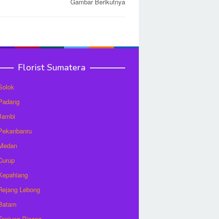
Gambar Berikutnya
Florist Sumatera
 Solok
 Padang
 Jambi
 Pekanbanru
 Medan
 Curup
 Kepahiang
 Rejang Lebong
 Batam
 Tanjung Pinang