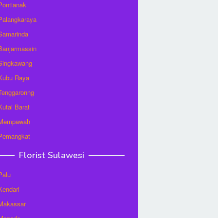
 Pontianak
 Palangkaraya
 Samarinda
 Banjarmassin
 Singkawang
 Kubu Raya
 Tenggaronng
 Kutai Barat
t Mempawah
 Pemangkat
Florist Sulawesi
Palu
 Kendari
 Makassar