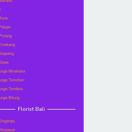
 Manado
u
 Bone
 Palopo
 Pinrang
 Enrekang
 Soppeng
 Gowa
unga Minahasa
unga Tomohon
unga Tondano
unga Bitung
Florist Bali
 Singaraja
 Denpasar