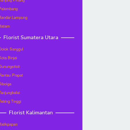
 Palembang
 Bandar Lampung
 Batam
Florist Sumatera Utara
 Dolok Sanggul
Kota Binjai
 Gunungsitoli
 Rantau Prapat
 Sibolga
 Tanjungbalai
 Tebing Tinggi
Florist Kalimantan
 Balikpapan