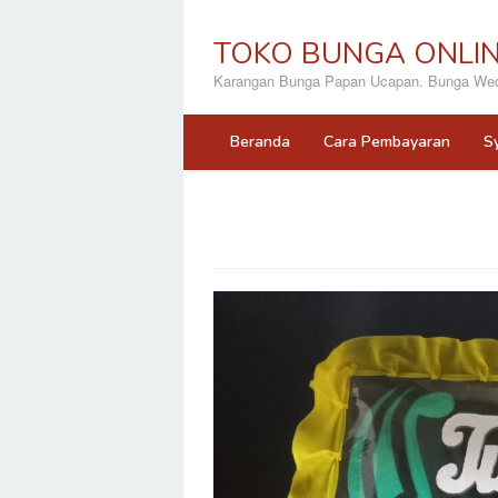
Loncat
ke
TOKO BUNGA ONLI
konten
Karangan Bunga Papan Ucapan. Bunga Wedd
Beranda
Cara Pembayaran
S