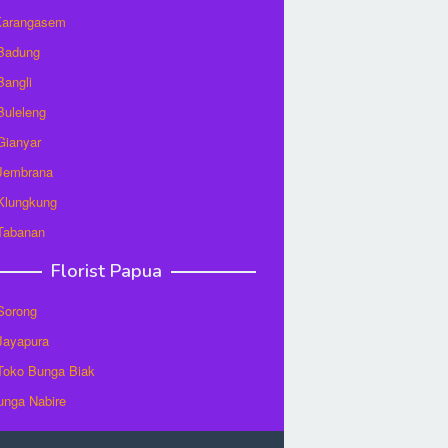
 Karangasem
 Badung
Bangli
 Buleleng
 Gianyar
 Jembrana
 Klungkung
 Tabanan
Florist Papua
 Sorong
 Jayapura
/Toko Bunga Biak
unga Nabire