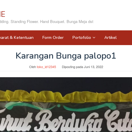
NE
ing. Standing Flower. Hand Bouquet. Bunga Meja dst
yarat & Ketentuan
Form Order
Portofolio
Artikel
Karangan Bunga palopo1
Oleh
toko_id12345
Diposting pada
Juni 13, 2022