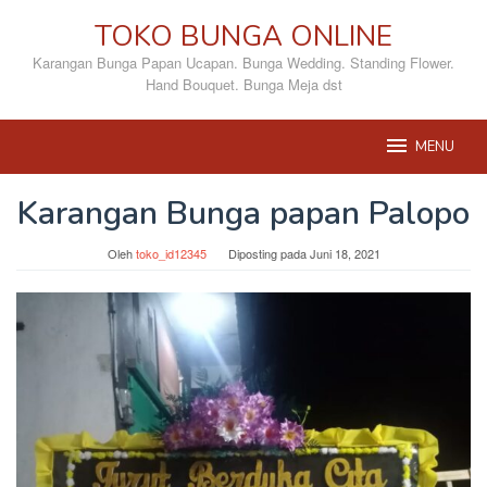
Loncat
TOKO BUNGA ONLINE
ke
konten
Karangan Bunga Papan Ucapan. Bunga Wedding. Standing Flower.
Hand Bouquet. Bunga Meja dst
MENU
Karangan Bunga papan Palopo
Oleh
toko_id12345
Diposting pada
Juni 18, 2021