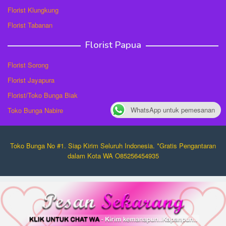
Florist Klungkung
Florist Tabanan
Florist Papua
Florist Sorong
Florist Jayapura
Florist/Toko Bunga Biak
WhatsApp untuk pemesanan
Toko Bunga Nabire
Toko Bunga No #1. Siap Kirim Seluruh Indonesia. *Gratis Pengantaran
dalam Kota WA O85256454935