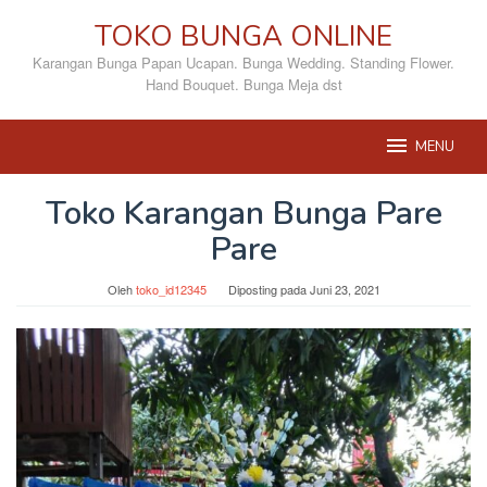
Loncat
TOKO BUNGA ONLINE
ke
konten
Karangan Bunga Papan Ucapan. Bunga Wedding. Standing Flower.
Hand Bouquet. Bunga Meja dst
MENU
Toko Karangan Bunga Pare
Pare
Oleh
toko_id12345
Diposting pada
Juni 23, 2021