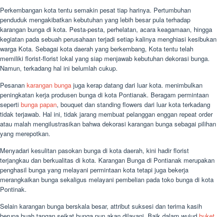
Perkembangan kota tentu semakin pesat tiap harinya. Pertumbuhan
penduduk mengakibatkan kebutuhan yang lebih besar pula terhadap
karangan bunga di kota. Pesta-pesta, perhelatan, acara keagamaan, hingga
kegiatan pada sebuah perusahaan terjadi setiap kalinya menghiasi kesibukan
warga Kota. Sebagai kota daerah yang berkembang, Kota tentu telah
memiliki florist-florist lokal yang siap menjawab kebutuhan dekorasi bunga.
Namun, terkadang hal ini belumlah cukup.
Pesanan
karangan bunga
juga kerap datang dari luar kota. menimbulkan
peningkatan kerja produsen bunga di kota Pontianak. Beragam permintaan
seperti
bunga papan
, bouquet dan standing flowers dari luar kota terkadang
tidak terjawab. Hal ini, tidak jarang membuat pelanggan enggan repeat order
atau malah mengilustrasikan bahwa dekorasi karangan bunga sebagai pilihan
yang merepotkan.
Menyadari kesulitan pasokan bunga di kota daerah, kini hadir florist
terjangkau dan berkualitas di kota. Karangan Bunga di Pontianak merupakan
penghasil bunga yang melayani permintaan kota tetapi juga bekerja
merangkaikan bunga sekaligus melayani pembelian pada toko bunga di kota
Pontinak.
Selain karangan bunga berskala besar, attribut suksesi dan terima kasih
berupa buah tangan seikat bunga pun akan dilayani. Baik dalam wujud
buket