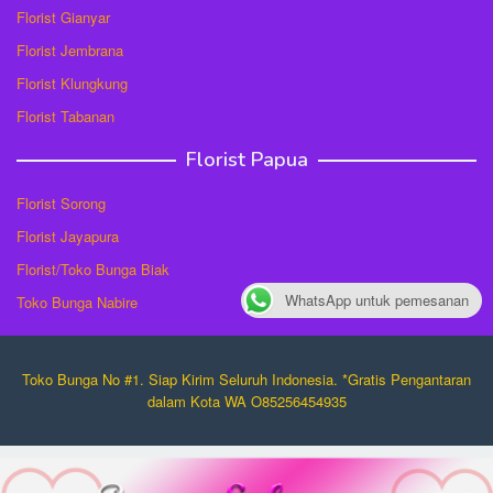
Florist Gianyar
Florist Jembrana
Florist Klungkung
Florist Tabanan
Florist Papua
Florist Sorong
Florist Jayapura
Florist/Toko Bunga Biak
WhatsApp untuk pemesanan
Toko Bunga Nabire
Toko Bunga No #1. Siap Kirim Seluruh Indonesia. *Gratis Pengantaran
dalam Kota WA O85256454935