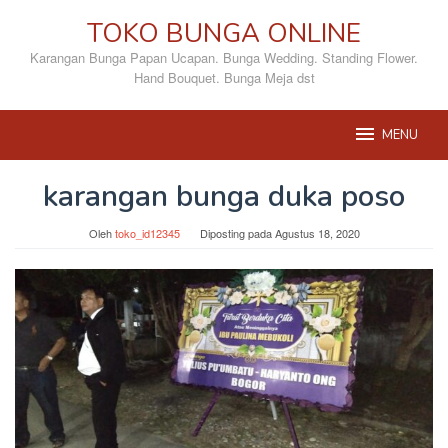
Loncat
TOKO BUNGA ONLINE
ke
konten
Karangan Bunga Papan Ucapan. Bunga Wedding. Standing Flower.
Hand Bouquet. Bunga Meja dst
MENU
karangan bunga duka poso
Oleh
toko_id12345
Diposting pada
Agustus 18, 2020