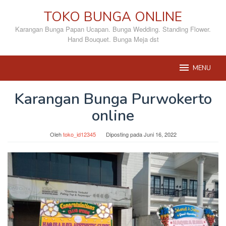
Loncat
TOKO BUNGA ONLINE
ke
konten
Karangan Bunga Papan Ucapan. Bunga Wedding. Standing Flower.
Hand Bouquet. Bunga Meja dst
MENU
Karangan Bunga Purwokerto
online
Oleh
toko_id12345
Diposting pada
Juni 16, 2022