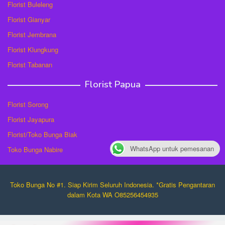
Florist Buleleng
Florist Gianyar
Florist Jembrana
Florist Klungkung
Florist Tabanan
Florist Papua
Florist Sorong
Florist Jayapura
Florist/Toko Bunga Biak
WhatsApp untuk pemesanan
Toko Bunga Nabire
Toko Bunga No #1. Siap Kirim Seluruh Indonesia. *Gratis Pengantaran
dalam Kota WA O85256454935