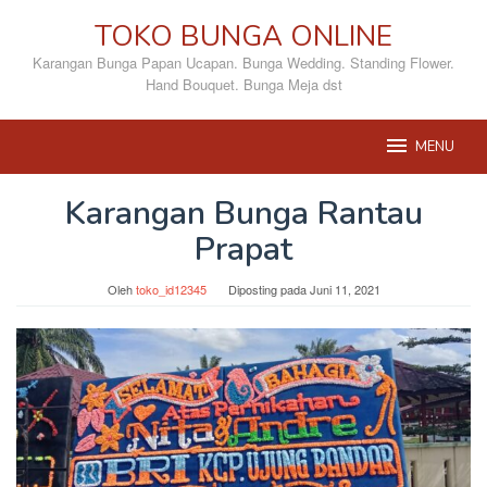
Loncat
TOKO BUNGA ONLINE
ke
konten
Karangan Bunga Papan Ucapan. Bunga Wedding. Standing Flower.
Hand Bouquet. Bunga Meja dst
MENU
Karangan Bunga Rantau
Prapat
Oleh
toko_id12345
Diposting pada
Juni 11, 2021