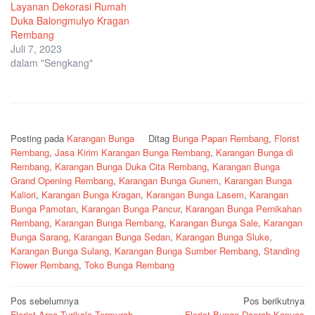
Layanan Dekorasi Rumah
Duka Balongmulyo Kragan
Rembang
Juli 7, 2023
dalam "Sengkang"
Posting pada
Karangan Bunga
Ditag
Bunga Papan Rembang
,
Florist
Rembang
,
Jasa Kirim Karangan Bunga Rembang
,
Karangan Bunga di
Rembang
,
Karangan Bunga Duka Cita Rembang
,
Karangan Bunga
Grand Opening Rembang
,
Karangan Bunga Gunem
,
Karangan Bunga
Kaliori
,
Karangan Bunga Kragan
,
Karangan Bunga Lasem
,
Karangan
Bunga Pamotan
,
Karangan Bunga Pancur
,
Karangan Bunga Pernikahan
Rembang
,
Karangan Bunga Rembang
,
Karangan Bunga Sale
,
Karangan
Bunga Sarang
,
Karangan Bunga Sedan
,
Karangan Bunga Sluke
,
Karangan Bunga Sulang
,
Karangan Bunga Sumber Rembang
,
Standing
Flower Rembang
,
Toko Bunga Rembang
Navigasi
Pos sebelumnya
Pos berikutnya
Florist Area Turikale Termurah
Florist Bunga Daerah Kapuas