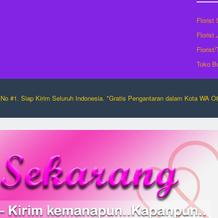
Florist
Florist
Florist
Toko B
No #1. Siap Kirim Seluruh Indonesia. *Gratis Pengantaran dalam Kota WA 