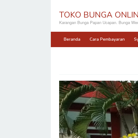
Loncat
ke
TOKO BUNGA ONLI
konten
Karangan Bunga Papan Ucapan. Bunga Wedd
Beranda
Cara Pembayaran
S