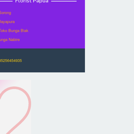
Florist Papua
 Sorong
 Jayapura
/Toko Bunga Biak
unga Nabire
O85256454935