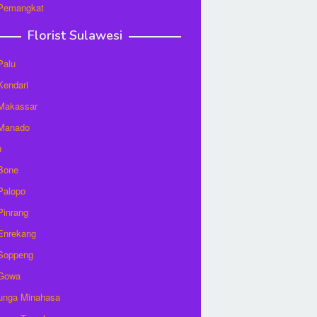
 Pemangkat
Florist Sulawesi
Palu
 Kendari
 Makassar
 Manado
u
 Bone
 Palopo
 Pinrang
 Enrekang
 Soppeng
 Gowa
unga Minahasa