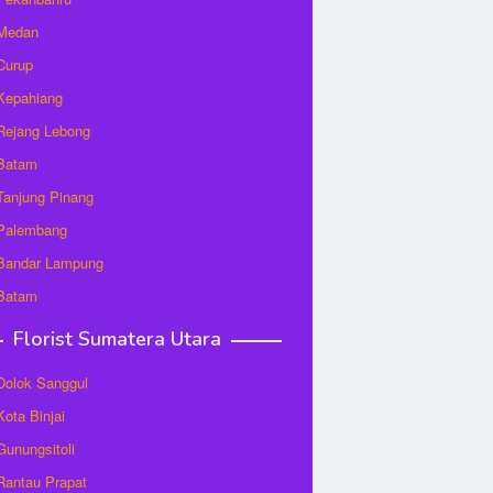
 Medan
 Curup
 Kepahiang
 Rejang Lebong
 Batam
 Tanjung Pinang
 Palembang
 Bandar Lampung
 Batam
Florist Sumatera Utara
 Dolok Sanggul
Kota Binjai
 Gunungsitoli
 Rantau Prapat