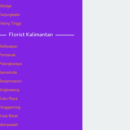
 Sibolga
 Tanjungbalai
 Tebing Tinggi
Florist Kalimantan
 Balikpapan
 Pontianak
 Palangkaraya
 Samarinda
 Banjarmassin
 Singkawang
 Kubu Raya
 Tenggaronng
 Kutai Barat
t Mempawah