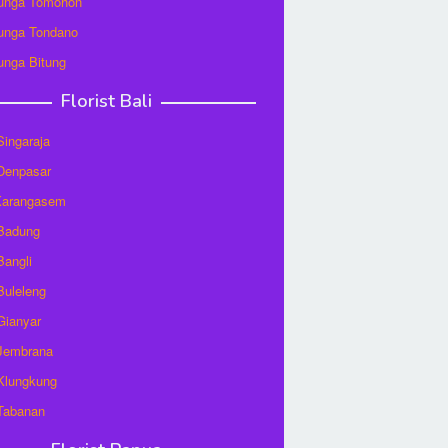
unga Tomohon
unga Tondano
unga Bitung
Florist Bali
 Singaraja
 Denpasar
 Karangasem
 Badung
Bangli
 Buleleng
 Gianyar
 Jembrana
 Klungkung
 Tabanan