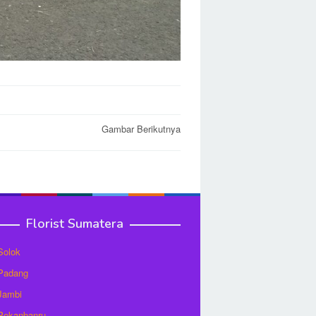
Gambar Berikutnya
Florist Sumatera
 Solok
 Padang
 Jambi
 Pekanbanru