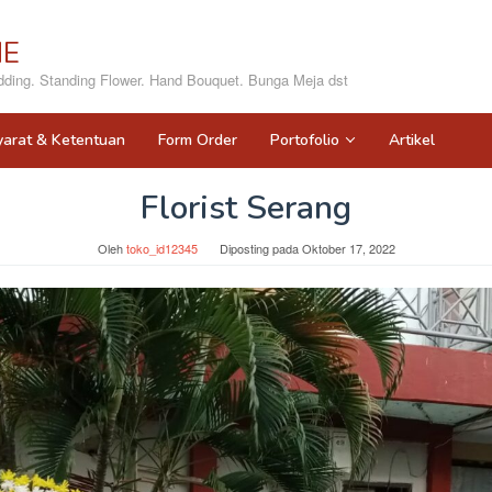
NE
ing. Standing Flower. Hand Bouquet. Bunga Meja dst
yarat & Ketentuan
Form Order
Portofolio
Artikel
Florist Serang
Oleh
toko_id12345
Diposting pada
Oktober 17, 2022