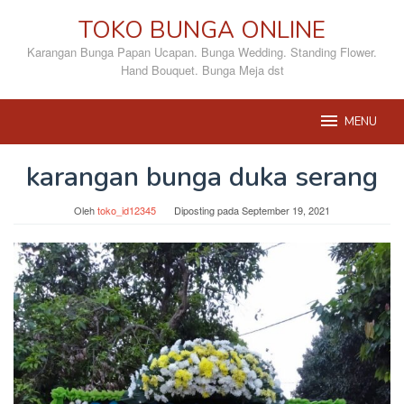
Loncat
TOKO BUNGA ONLINE
ke
konten
Karangan Bunga Papan Ucapan. Bunga Wedding. Standing Flower.
Hand Bouquet. Bunga Meja dst
MENU
karangan bunga duka serang
Oleh
toko_id12345
Diposting pada
September 19, 2021