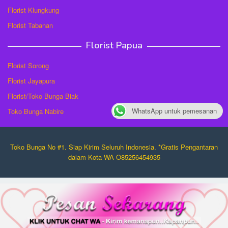
Florist Klungkung
Florist Tabanan
Florist Papua
Florist Sorong
Florist Jayapura
Florist/Toko Bunga Biak
WhatsApp untuk pemesanan
Toko Bunga Nabire
Toko Bunga No #1. Siap Kirim Seluruh Indonesia. *Gratis Pengantaran
dalam Kota WA O85256454935