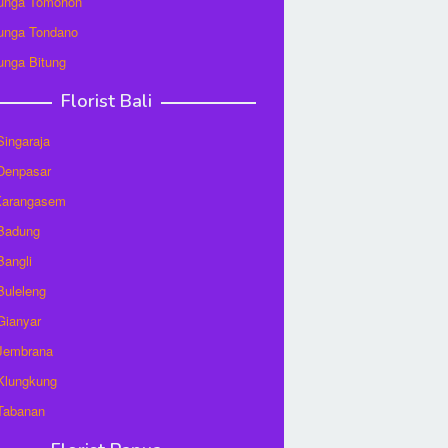
unga Tomohon
unga Tondano
unga Bitung
Florist Bali
 Singaraja
 Denpasar
 Karangasem
 Badung
Bangli
 Buleleng
 Gianyar
 Jembrana
 Klungkung
 Tabanan