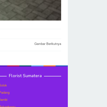
Gambar Berikutnya
Florist Sumatera
 Solok
 Padang
 Jambi
 Pekanbanru