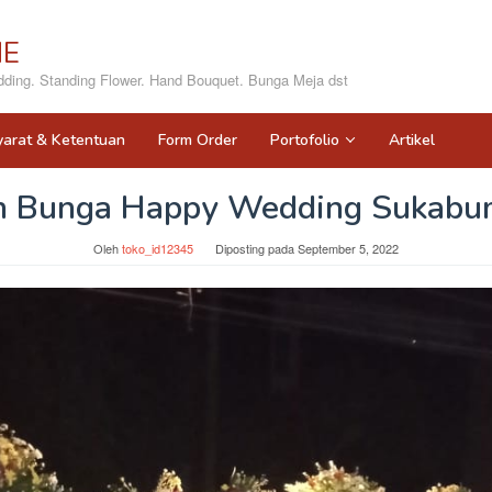
NE
ing. Standing Flower. Hand Bouquet. Bunga Meja dst
yarat & Ketentuan
Form Order
Portofolio
Artikel
n Bunga Happy Wedding Sukabu
Oleh
toko_id12345
Diposting pada
September 5, 2022