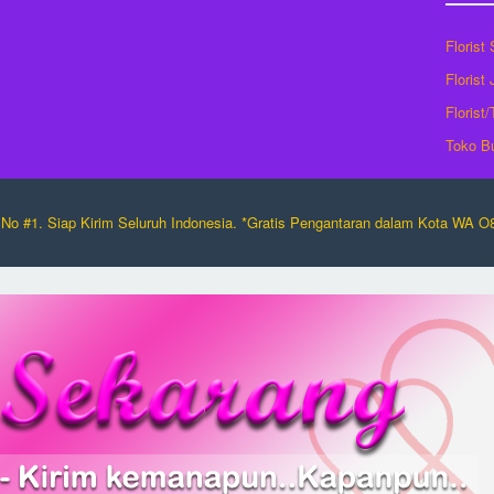
Florist
Florist
Florist
Toko B
No #1. Siap Kirim Seluruh Indonesia. *Gratis Pengantaran dalam Kota WA 