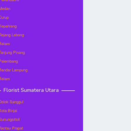
 Medan
 Curup
 Kepahiang
 Rejang Lebong
 Batam
 Tanjung Pinang
 Palembang
 Bandar Lampung
 Batam
Florist Sumatera Utara
 Dolok Sanggul
Kota Binjai
 Gunungsitoli
 Rantau Prapat