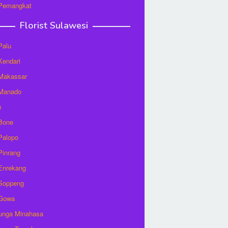
 Pemangkat
Florist Sulawesi
Palu
 Kendari
 Makassar
 Manado
u
 Bone
 Palopo
 Pinrang
 Enrekang
 Soppeng
 Gowa
unga Minahasa