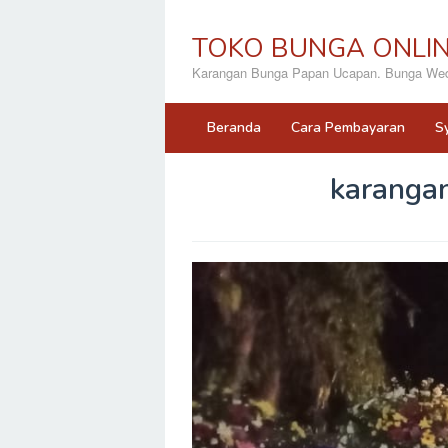
Loncat
ke
TOKO BUNGA ONLI
konten
Karangan Bunga Papan Ucapan. Bunga Wedd
Beranda
Cara Pembayaran
S
karanga