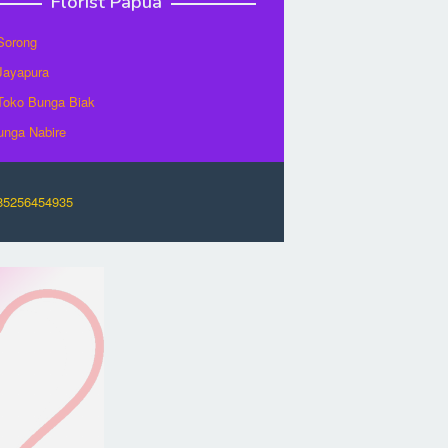
Florist Papua
 Sorong
 Jayapura
/Toko Bunga Biak
unga Nabire
O85256454935