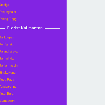
 Sibolga
 Tanjungbalai
 Tebing Tinggi
Florist Kalimantan
 Balikpapan
 Pontianak
 Palangkaraya
 Samarinda
 Banjarmassin
 Singkawang
 Kubu Raya
 Tenggaronng
 Kutai Barat
t Mempawah