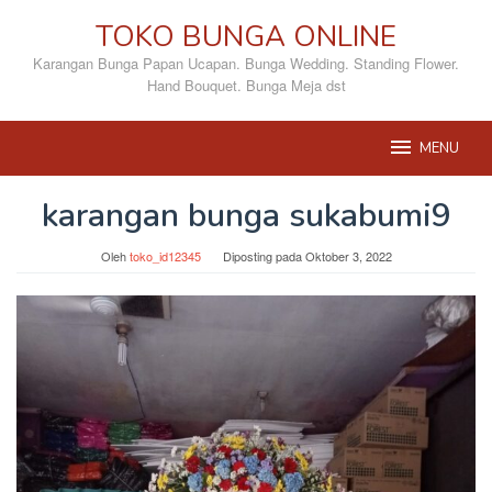
Loncat
TOKO BUNGA ONLINE
ke
konten
Karangan Bunga Papan Ucapan. Bunga Wedding. Standing Flower.
Hand Bouquet. Bunga Meja dst
MENU
karangan bunga sukabumi9
Oleh
toko_id12345
Diposting pada
Oktober 3, 2022