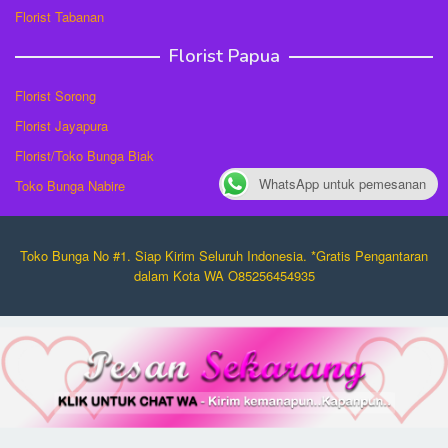
Florist Tabanan
Florist Papua
Florist Sorong
Florist Jayapura
Florist/Toko Bunga Biak
WhatsApp untuk pemesanan
Toko Bunga Nabire
Toko Bunga No #1. Siap Kirim Seluruh Indonesia. *Gratis Pengantaran
dalam Kota WA O85256454935