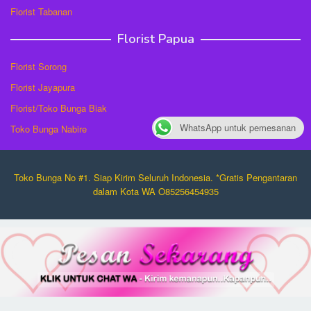
Florist Tabanan
Florist Papua
Florist Sorong
Florist Jayapura
Florist/Toko Bunga Biak
WhatsApp untuk pemesanan
Toko Bunga Nabire
Toko Bunga No #1. Siap Kirim Seluruh Indonesia. *Gratis Pengantaran
dalam Kota WA O85256454935