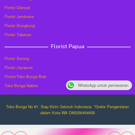
Florist Gianyar
Florist Jembrana
Florist Klungkung
Florist Tabanan
Florist Papua
Florist Sorong
Florist Jayapura
Florist/Toko Bunga Biak
WhatsApp untuk pemesanan
Toko Bunga Nabire
Toko Bunga No #1. Siap Kirim Seluruh Indonesia. *Gratis Pengantaran
dalam Kota WA O85256454935