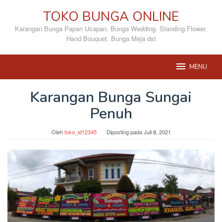
Loncat
TOKO BUNGA ONLINE
ke
konten
Karangan Bunga Papan Ucapan. Bunga Wedding. Standing Flower.
Hand Bouquet. Bunga Meja dst
MENU
Karangan Bunga Sungai
Penuh
Oleh
toko_id12345
Diposting pada
Juli 8, 2021