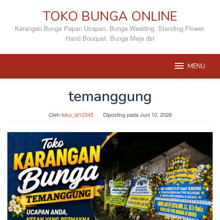
Loncat
TOKO BUNGA ONLINE
ke
konten
Karangan Bunga Papan Ucapan. Bunga Wedding. Standing Flower.
Hand Bouquet. Bunga Meja dst
MENU
temanggung
Oleh
toko_id12345
Diposting pada
Juni 10, 2026