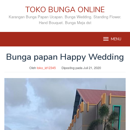
Loncat
TOKO BUNGA ONLINE
ke
konten
Karangan Bunga Papan Ucapan. Bunga Wedding. Standing Flower.
Hand Bouquet. Bunga Meja dst
MENU
Bunga papan Happy Wedding
Oleh
toko_id12345
Diposting pada
Juli 21, 2020