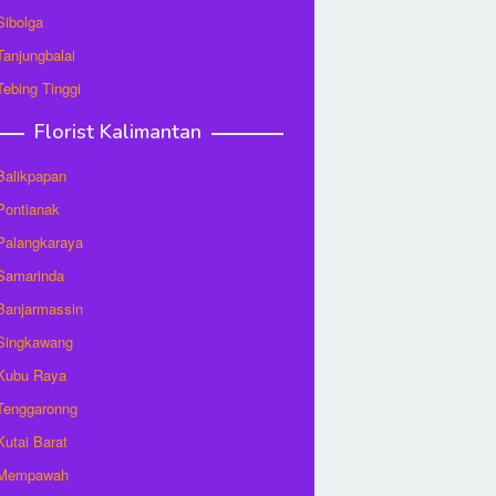
 Sibolga
 Tanjungbalai
 Tebing Tinggi
Florist Kalimantan
 Balikpapan
 Pontianak
 Palangkaraya
 Samarinda
 Banjarmassin
 Singkawang
 Kubu Raya
 Tenggaronng
 Kutai Barat
t Mempawah