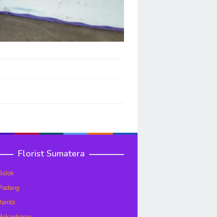
Florist Sumatera
 Solok
 Padang
 Jambi
 Pekanbanru