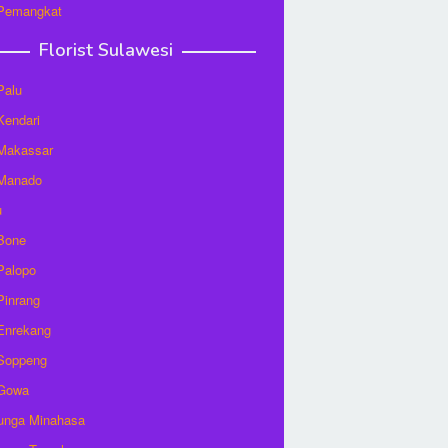
 Pemangkat
Florist Sulawesi
Palu
 Kendari
 Makassar
 Manado
u
 Bone
 Palopo
 Pinrang
 Enrekang
 Soppeng
 Gowa
unga Minahasa