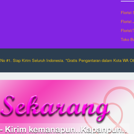
Florist
Florist
Florist
Toko B
No #1. Siap Kirim Seluruh Indonesia. *Gratis Pengantaran dalam Kota WA 