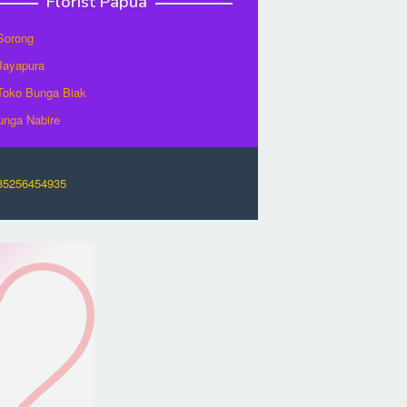
Florist Papua
 Sorong
 Jayapura
/Toko Bunga Biak
unga Nabire
O85256454935