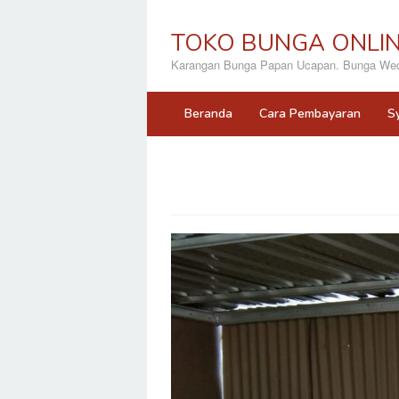
Loncat
ke
TOKO BUNGA ONLI
konten
Karangan Bunga Papan Ucapan. Bunga Wedd
Beranda
Cara Pembayaran
S