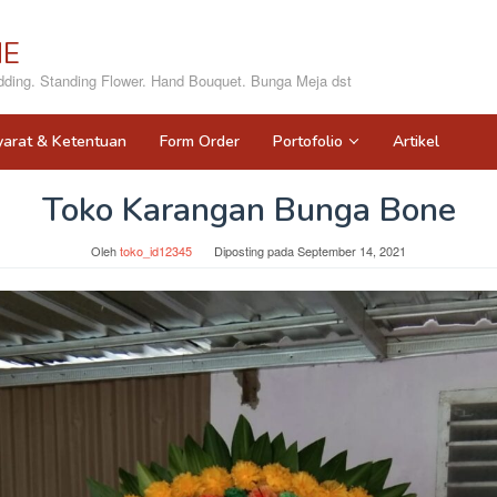
NE
ing. Standing Flower. Hand Bouquet. Bunga Meja dst
yarat & Ketentuan
Form Order
Portofolio
Artikel
Toko Karangan Bunga Bone
Oleh
toko_id12345
Diposting pada
September 14, 2021