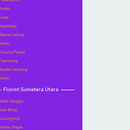
 Medan
 Curup
 Kepahiang
 Rejang Lebong
 Batam
 Tanjung Pinang
 Palembang
 Bandar Lampung
 Batam
Florist Sumatera Utara
 Dolok Sanggul
Kota Binjai
 Gunungsitoli
 Rantau Prapat