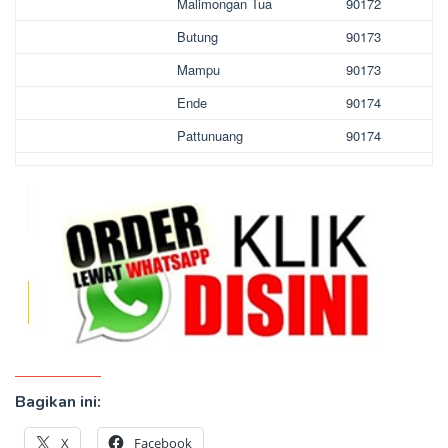
Malimongan Tua
90172
Butung
90173
Mampu
90173
Ende
90174
Pattunuang
90174
Bagikan ini:
X
Facebook