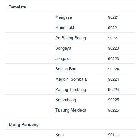
Tamalate
Mangasa
90221
Mannuruki
90221
Pa Baeng-Baeng
90221
Bongaya
90223
Jongaya
90223
Balang Baru
90224
Maccini Sombala
90224
Parang Tambung
90224
Barombong
90225
Tanjung Merdeka
90225
Ujung Pandang
Baru
90111