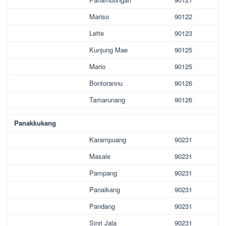
Mariso
90122
Lette
90123
Kunjung Mae
90125
Mario
90125
Bontorannu
90126
Tamarunang
90126
Panakkukang
Karampuang
90231
Masale
90231
Pampang
90231
Panaikang
90231
Pandang
90231
Sinri Jala
90231