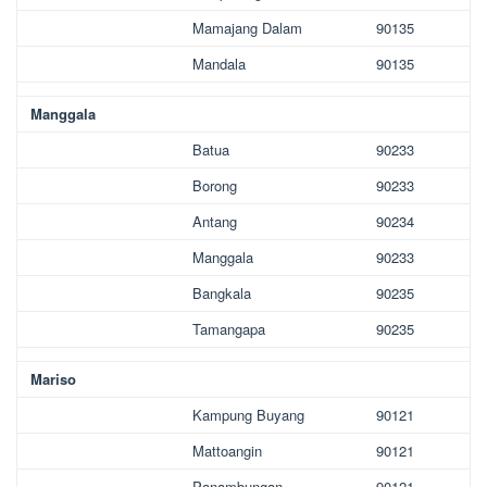
Mamajang Dalam
90135
Mandala
90135
Manggala
Batua
90233
Borong
90233
Antang
90234
Manggala
90233
Bangkala
90235
Tamangapa
90235
Mariso
Kampung Buyang
90121
Mattoangin
90121
Panambungan
90121