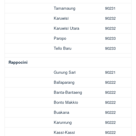
Tamamaung
90231
Karuwisi
90232
Karuwisi Utara
90232
Paropo
90233
Tello Baru
90233
Rappocini
Gunung Sari
90221
Ballaparang
90222
Banta-Bantaeng
90222
Bonto Makkio
90222
Buakana
90222
Karunrung
90222
Kassi-Kassi
90222