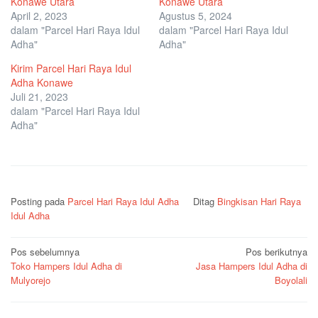
Konawe Utara
Konawe Utara
April 2, 2023
Agustus 5, 2024
dalam "Parcel Hari Raya Idul
dalam "Parcel Hari Raya Idul
Adha"
Adha"
Kirim Parcel Hari Raya Idul
Adha Konawe
Juli 21, 2023
dalam "Parcel Hari Raya Idul
Adha"
Posting pada
Parcel Hari Raya Idul Adha
Ditag
Bingkisan Hari Raya
Idul Adha
Navigasi
Pos sebelumnya
Pos berikutnya
Toko Hampers Idul Adha di
Jasa Hampers Idul Adha di
pos
Mulyorejo
Boyolali