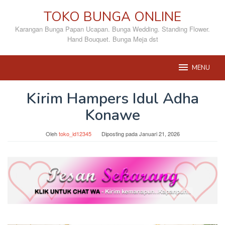
Loncat
TOKO BUNGA ONLINE
ke
konten
Karangan Bunga Papan Ucapan. Bunga Wedding. Standing Flower.
Hand Bouquet. Bunga Meja dst
MENU
Kirim Hampers Idul Adha
Konawe
Oleh
toko_id12345
Diposting pada
Januari 21, 2026