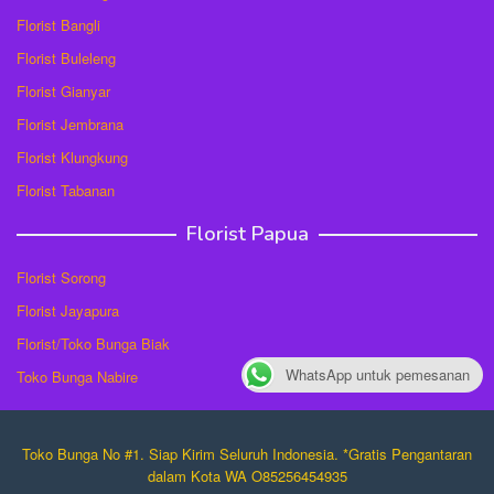
Florist Bangli
Florist Buleleng
Florist Gianyar
Florist Jembrana
Florist Klungkung
Florist Tabanan
Florist Papua
Florist Sorong
Florist Jayapura
Florist/Toko Bunga Biak
WhatsApp untuk pemesanan
Toko Bunga Nabire
Toko Bunga No #1. Siap Kirim Seluruh Indonesia. *Gratis Pengantaran
dalam Kota WA O85256454935