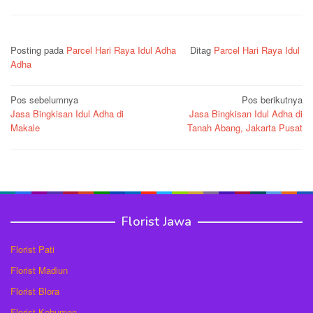
Posting pada
Parcel Hari Raya Idul Adha
Ditag
Parcel Hari Raya Idul
Adha
Navigasi
Pos sebelumnya
Pos berikutnya
Jasa Bingkisan Idul Adha di
Jasa Bingkisan Idul Adha di
pos
Makale
Tanah Abang, Jakarta Pusat
Florist Jawa
Florist Pati
Florist Madiun
Florist Blora
Florist Kebumen