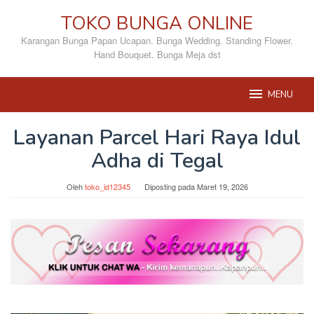
Loncat
TOKO BUNGA ONLINE
ke
konten
Karangan Bunga Papan Ucapan. Bunga Wedding. Standing Flower.
Hand Bouquet. Bunga Meja dst
MENU
Layanan Parcel Hari Raya Idul
Adha di Tegal
Oleh
toko_id12345
Diposting pada
Maret 19, 2026