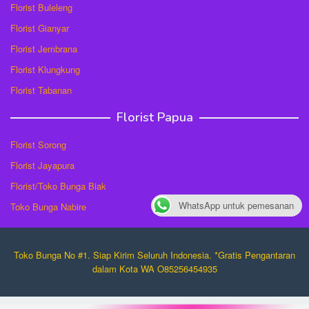
Florist Buleleng
Florist Gianyar
Florist Jembrana
Florist Klungkung
Florist Tabanan
Florist Papua
Florist Sorong
Florist Jayapura
Florist/Toko Bunga Biak
WhatsApp untuk pemesanan
Toko Bunga Nabire
Toko Bunga No #1. Siap Kirim Seluruh Indonesia. *Gratis Pengantaran
dalam Kota WA O85256454935