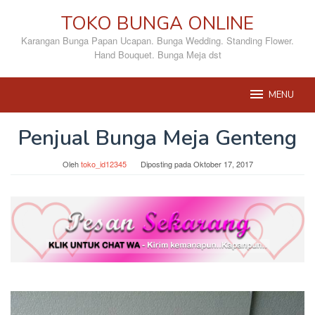
Loncat
TOKO BUNGA ONLINE
ke
konten
Karangan Bunga Papan Ucapan. Bunga Wedding. Standing Flower.
Hand Bouquet. Bunga Meja dst
MENU
Penjual Bunga Meja Genteng
Oleh
toko_id12345
Diposting pada
Oktober 17, 2017