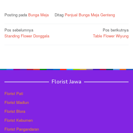
Posting pada
Bunga Meja
Ditag
Penjual Bunga Meja Genteng
Navigasi
Pos sebelumnya
Pos berikutnya
Standing Flower Donggala
Table Flower Wiyung
pos
Florist Jawa
Florist Pati
Florist Madiun
Florist Blora
Florist Kebumen
Florist Pangandaran