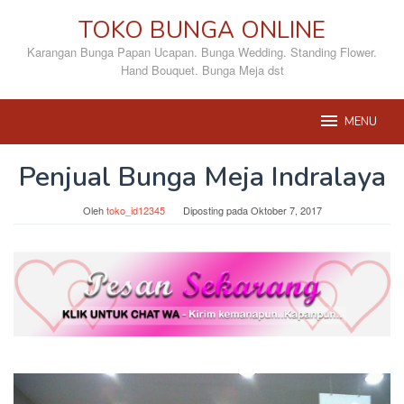
Loncat
TOKO BUNGA ONLINE
ke
konten
Karangan Bunga Papan Ucapan. Bunga Wedding. Standing Flower.
Hand Bouquet. Bunga Meja dst
MENU
Penjual Bunga Meja Indralaya
Oleh
toko_id12345
Diposting pada
Oktober 7, 2017