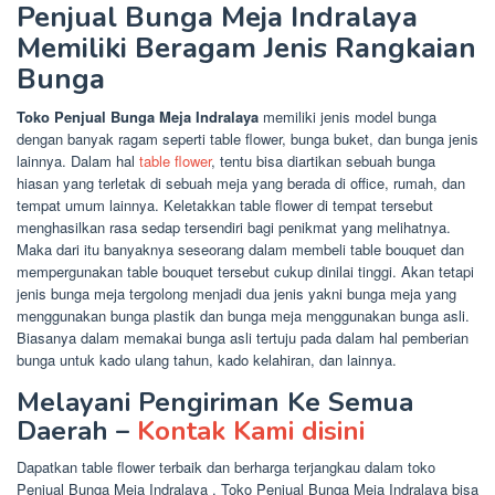
Penjual Bunga Meja Indralaya
Memiliki Beragam Jenis Rangkaian
Bunga
Toko Penjual Bunga Meja Indralaya
memiliki jenis model bunga
dengan banyak ragam seperti table flower, bunga buket, dan bunga jenis
lainnya. Dalam hal
table flower
, tentu bisa diartikan sebuah bunga
hiasan yang terletak di sebuah meja yang berada di office, rumah, dan
tempat umum lainnya. Keletakkan table flower di tempat tersebut
menghasilkan rasa sedap tersendiri bagi penikmat yang melihatnya.
Maka dari itu banyaknya seseorang dalam membeli table bouquet dan
mempergunakan table bouquet tersebut cukup dinilai tinggi. Akan tetapi
jenis bunga meja tergolong menjadi dua jenis yakni bunga meja yang
menggunakan bunga plastik dan bunga meja menggunakan bunga asli.
Biasanya dalam memakai bunga asli tertuju pada dalam hal pemberian
bunga untuk kado ulang tahun, kado kelahiran, dan lainnya.
Melayani Pengiriman Ke Semua
Daerah –
Kontak Kami disini
Dapatkan table flower terbaik dan berharga terjangkau dalam toko
Penjual Bunga Meja Indralaya . Toko Penjual Bunga Meja Indralaya bisa