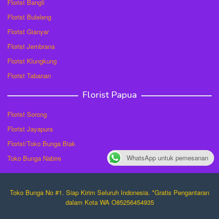
Florist Bangli
Florist Buleleng
Florist Gianyar
Florist Jembrana
Florist Klungkung
Florist Tabanan
Florist Papua
Florist Sorong
Florist Jayapura
Florist/Toko Bunga Biak
WhatsApp untuk pemesanan
Toko Bunga Nabire
Toko Bunga No #1. Siap Kirim Seluruh Indonesia. *Gratis Pengantaran
dalam Kota WA O85256454935