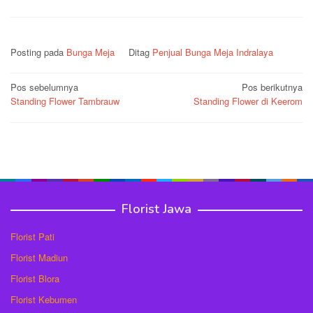
Posting pada
Bunga Meja
Ditag
Penjual Bunga Meja Indralaya
Navigasi
Pos sebelumnya
Pos berikutnya
Standing Flower Tambrauw
Standing Flower di Keerom
pos
Florist Jawa
Florist Pati
Florist Madiun
Florist Blora
Florist Kebumen