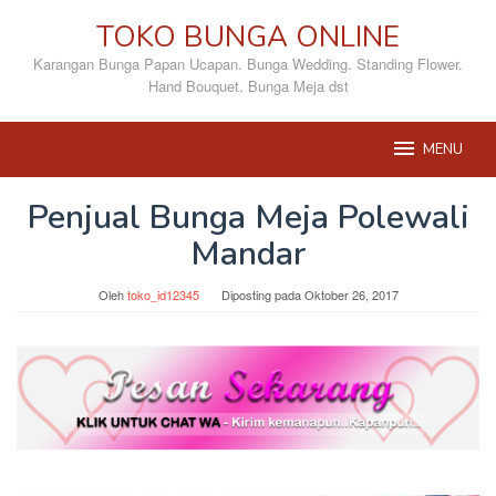
Loncat
TOKO BUNGA ONLINE
ke
konten
Karangan Bunga Papan Ucapan. Bunga Wedding. Standing Flower.
Hand Bouquet. Bunga Meja dst
MENU
Penjual Bunga Meja Polewali
Mandar
Oleh
toko_id12345
Diposting pada
Oktober 26, 2017