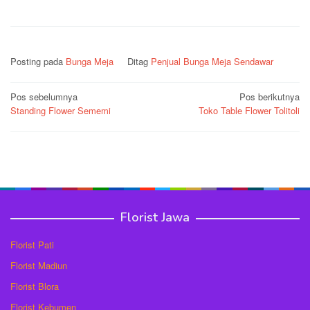
Posting pada
Bunga Meja
Ditag
Penjual Bunga Meja Sendawar
Navigasi
Pos sebelumnya
Pos berikutnya
Standing Flower Sememi
Toko Table Flower Tolitoli
pos
Florist Jawa
Florist Pati
Florist Madiun
Florist Blora
Florist Kebumen