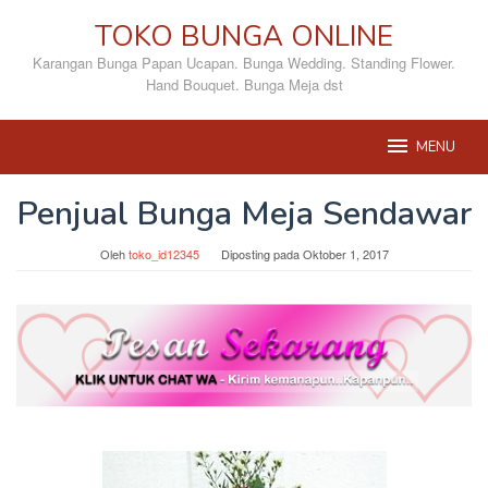
Loncat
TOKO BUNGA ONLINE
ke
konten
Karangan Bunga Papan Ucapan. Bunga Wedding. Standing Flower.
Hand Bouquet. Bunga Meja dst
MENU
Penjual Bunga Meja Sendawar
Oleh
toko_id12345
Diposting pada
Oktober 1, 2017