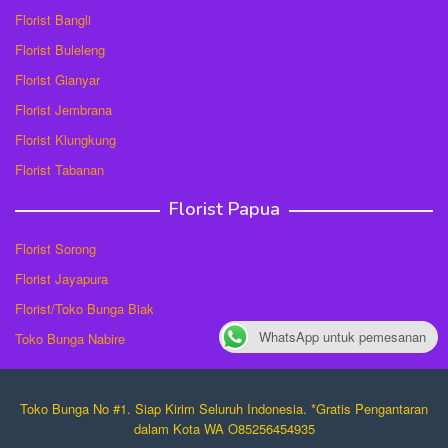
Florist Bangli
Florist Buleleng
Florist Gianyar
Florist Jembrana
Florist Klungkung
Florist Tabanan
Florist Papua
Florist Sorong
Florist Jayapura
Florist/Toko Bunga Biak
WhatsApp untuk pemesanan
Toko Bunga Nabire
Toko Bunga No #1. Siap Kirim Seluruh Indonesia. *Gratis Pengantaran
dalam Kota WA O85256454935