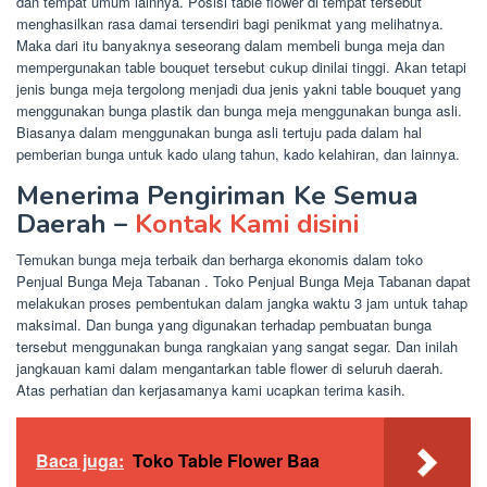
dan tempat umum lainnya. Posisi table flower di tempat tersebut
menghasilkan rasa damai tersendiri bagi penikmat yang melihatnya.
Maka dari itu banyaknya seseorang dalam membeli bunga meja dan
mempergunakan table bouquet tersebut cukup dinilai tinggi. Akan tetapi
jenis bunga meja tergolong menjadi dua jenis yakni table bouquet yang
menggunakan bunga plastik dan bunga meja menggunakan bunga asli.
Biasanya dalam menggunakan bunga asli tertuju pada dalam hal
pemberian bunga untuk kado ulang tahun, kado kelahiran, dan lainnya.
Menerima Pengiriman Ke Semua
Daerah –
Kontak Kami disini
Temukan bunga meja terbaik dan berharga ekonomis dalam toko
Penjual Bunga Meja Tabanan . Toko Penjual Bunga Meja Tabanan dapat
melakukan proses pembentukan dalam jangka waktu 3 jam untuk tahap
maksimal. Dan bunga yang digunakan terhadap pembuatan bunga
tersebut menggunakan bunga rangkaian yang sangat segar. Dan inilah
jangkauan kami dalam mengantarkan table flower di seluruh daerah.
Atas perhatian dan kerjasamanya kami ucapkan terima kasih.
Baca juga:
Toko Table Flower Baa