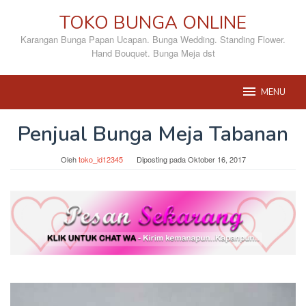
Loncat
TOKO BUNGA ONLINE
ke
konten
Karangan Bunga Papan Ucapan. Bunga Wedding. Standing Flower.
Hand Bouquet. Bunga Meja dst
MENU
Penjual Bunga Meja Tabanan
Oleh
toko_id12345
Diposting pada
Oktober 16, 2017