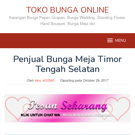
Loncat
TOKO BUNGA ONLINE
ke
konten
Karangan Bunga Papan Ucapan. Bunga Wedding. Standing Flower.
Hand Bouquet. Bunga Meja dst
MENU
Penjual Bunga Meja Timor
Tengah Selatan
Oleh
toko_id12345
Diposting pada
Oktober 26, 2017