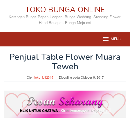
Loncat
TOKO BUNGA ONLINE
ke
konten
Karangan Bunga Papan Ucapan. Bunga Wedding. Standing Flower.
Hand Bouquet. Bunga Meja dst
MENU
Penjual Table Flower Muara
Teweh
Oleh
toko_id12345
Diposting pada
Oktober 9, 2017