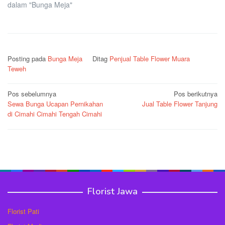
dalam "Bunga Meja"
Posting pada
Bunga Meja
Ditag
Penjual Table Flower Muara
Teweh
Navigasi
Pos sebelumnya
Pos berikutnya
Sewa Bunga Ucapan Pernikahan
Jual Table Flower Tanjung
pos
di Cimahi Cimahi Tengah Cimahi
Florist Jawa
Florist Pati