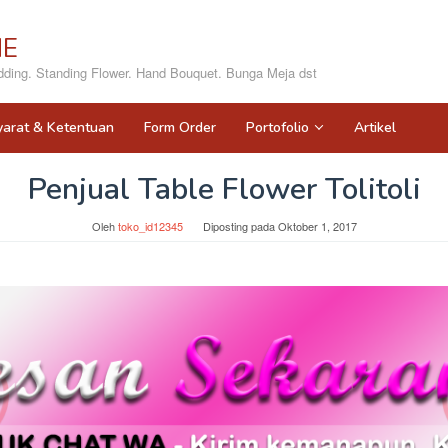
NE
ing. Standing Flower. Hand Bouquet. Bunga Meja dst
yarat & Ketentuan
Form Order
Portofolio
Artikel
Penjual Table Flower Tolitoli
Oleh
toko_id12345
Diposting pada
Oktober 1, 2017