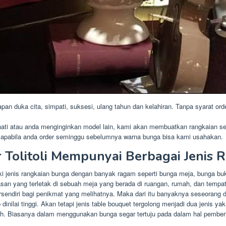
pan duka cita, simpati, suksesi, ulang tahun dan kelahiran. Tanpa syarat orde
nati atau anda menginginkan model lain, kami akan membuatkan rangkaian se
 apabila anda order seminggu sebelumnya warna bunga bisa kami usahakan.
r Tolitoli Mempunyai Berbagai Jenis
ki jenis rangkaian bunga dengan banyak ragam seperti bunga meja, bunga buk
iasan yang terletak di sebuah meja yang berada di ruangan, rumah, dan tempa
ersendiri bagi penikmat yang melihatnya. Maka dari itu banyaknya seseoran
nilai tinggi. Akan tetapi jenis table bouquet tergolong menjadi dua jenis y
h. Biasanya dalam menggunakan bunga segar tertuju pada dalam hal pemberi