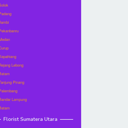
 Solok
 Padang
 Jambi
 Pekanbanru
 Medan
 Curup
 Kepahiang
 Rejang Lebong
 Batam
 Tanjung Pinang
 Palembang
 Bandar Lampung
 Batam
Florist Sumatera Utara