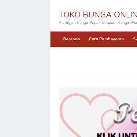
Loncat
ke
TOKO BUNGA ONLI
konten
Karangan Bunga Papan Ucapan. Bunga Wedd
Beranda
Cara Pembayaran
S