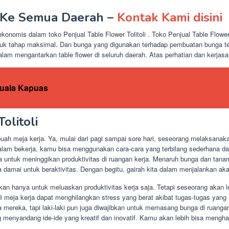
 Ke Semua Daerah –
Kontak Kami disini
onomis dalam toko Penjual Table Flower Tolitoli . Toko Penjual Table Flower
uk tahap maksimal. Dan bunga yang digunakan terhadap pembuatan bunga t
dalam mengantarkan table flower di seluruh daerah. Atas perhatian dan kerja
Kuala Kapuas
olitoli
ah meja kerja. Ya, mulai dari pagi sampai sore hari, seseorang melaksanak
dalam bekerja, kamu bisa menggunakan cara-cara yang terbilang sederhana 
a untuk meninggikan produktivitas di ruangan kerja. Menaruh bunga dan tan
a damai untuk beraktivitas. Dengan begitu, gairah kita dalam menjalankan ak
kan hanya untuk meluaskan produktivitas kerja saja. Tetapi seseorang akan l
di meja kerja dapat menghilangkan stress yang berat akibat tugas-tugas yan
ja mereka, tapi laki-laki pun juga diwajibkan untuk memasang bunga di ruan
g menyandang ide-ide yang kreatif dan inovatif. Kamu akan lebih bisa mengh