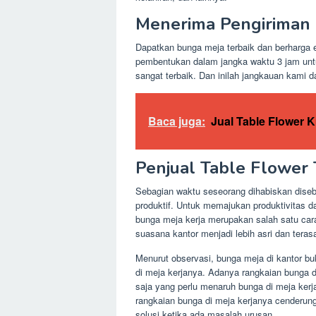
Menerima Pengiriman
Dapatkan bunga meja terbaik dan berharga ek
pembentukan dalam jangka waktu 3 jam unt
sangat terbaik. Dan inilah jangkauan kami 
Baca juga:
Jual Table Flower 
Penjual Table Flower T
Sebagian waktu seseorang dihabiskan disebu
produktif. Untuk memajukan produktivitas 
bunga meja kerja merupakan salah satu car
suasana kantor menjadi lebih asri dan teras
Menurut observasi, bunga meja di kantor bu
di meja kerjanya. Adanya rangkaian bunga 
saja yang perlu menaruh bunga di meja ker
rangkaian bunga di meja kerjanya cenderun
solusi ketika ada masalah urusan.