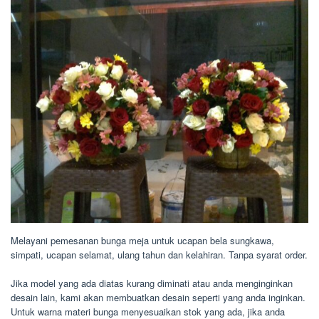
Melayani pemesanan bunga meja untuk ucapan bela sungkawa,
simpati, ucapan selamat, ulang tahun dan kelahiran. Tanpa syarat order.
Jika model yang ada diatas kurang diminati atau anda menginginkan
desain lain, kami akan membuatkan desain seperti yang anda inginkan.
Untuk warna materi bunga menyesuaikan stok yang ada, jika anda