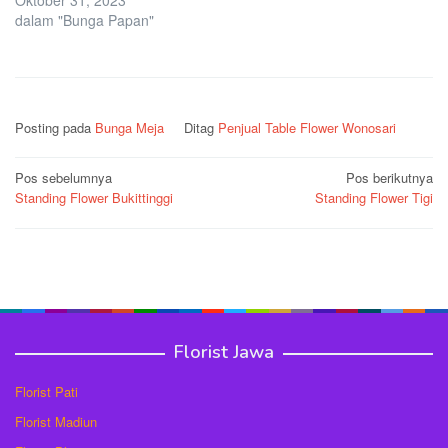
dalam "Bunga Papan"
Posting pada
Bunga Meja
Ditag
Penjual Table Flower Wonosari
Navigasi
Pos sebelumnya
Pos berikutnya
Standing Flower Bukittinggi
Standing Flower Tigi
pos
Florist Jawa
Florist Pati
Florist Madiun