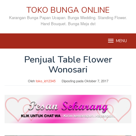
Loncat
TOKO BUNGA ONLINE
ke
konten
Karangan Bunga Papan Ucapan. Bunga Wedding. Standing Flower.
Hand Bouquet. Bunga Meja dst
MENU
Penjual Table Flower
Wonosari
Oleh
toko_id12345
Diposting pada
Oktober 7, 2017