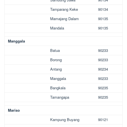
Tamparang Keke
90134
Mamajang Dalam
90135
Mandala
90135
Manggala
Batua
90233
Borong
90233
Antang
90234
Manggala
90233
Bangkala
90235
Tamangapa
90235
Mariso
Kampung Buyang
90121