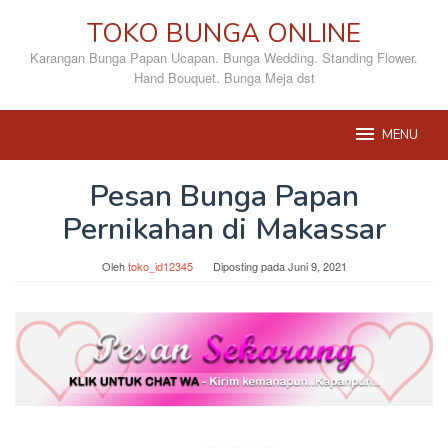
Loncat
TOKO BUNGA ONLINE
ke
konten
Karangan Bunga Papan Ucapan. Bunga Wedding. Standing Flower.
Hand Bouquet. Bunga Meja dst
MENU
Pesan Bunga Papan
Pernikahan di Makassar
Oleh
toko_id12345
Diposting pada
Juni 9, 2021