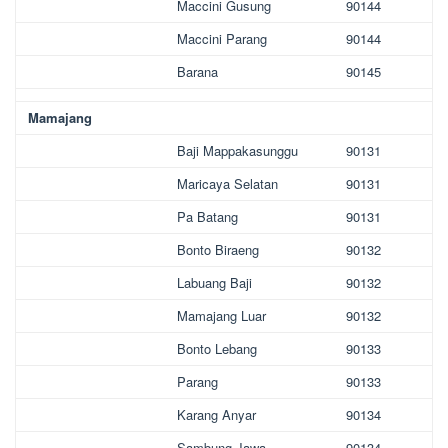
Maccini Gusung
90144
Maccini Parang
90144
Barana
90145
Mamajang
Baji Mappakasunggu
90131
Maricaya Selatan
90131
Pa Batang
90131
Bonto Biraeng
90132
Labuang Baji
90132
Mamajang Luar
90132
Bonto Lebang
90133
Parang
90133
Karang Anyar
90134
Sambung Jawa
90134