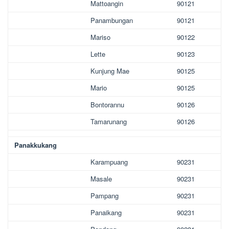
Mattoangin
90121
Panambungan
90121
Mariso
90122
Lette
90123
Kunjung Mae
90125
Mario
90125
Bontorannu
90126
Tamarunang
90126
Panakkukang
Karampuang
90231
Masale
90231
Pampang
90231
Panaikang
90231