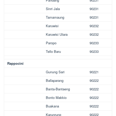
Pandang
90231
Sinri Jala
90231
Tamamaung
90231
Karuwisi
90232
Karuwisi Utara
90232
Paropo
90233
Tello Baru
90233
Rappocini
Gunung Sari
90221
Ballaparang
90222
Banta-Bantaeng
90222
Bonto Makkio
90222
Buakana
90222
Karunrung
90222