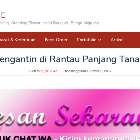
NE
ing. Standing Flower. Hand Bouquet. Bunga Meja dst
yarat & Ketentuan
Form Order
Portofolio
Artikel
engantin di Rantau Panjang Tana
Oleh
toko_id12345
Diposting pada
Oktober 2, 2017