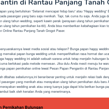
antin di Rantau Panjang Tanah 
pan yang bertuliskan “Selamat mencapai hidup baru” atau “Happy wedding” B
ada pasangan yang baru saja menikah. Tapi, tak cuma itu saja. Anda juga
n ulang tahun wedding, seperti kawin perak (perayaan ulang tahun pernikaha
yaan ulang tahun pernikahan ke-60). Anda bisa memberikan kebahagiaan kian 
 Online Rantau Panjang Tanah Grogot Paser.
menyuarakannya lewat media sosial atau telepon? Bunga papan happy wedding
ng memakai papan bunga wedding untuk memperlihatkan rasa hormat dan uc
a happy wedding ini adalah sebuah sarana untuk tetap menjalin hubungan ba
n cuma berlokasi pada metode memesan. Jika dulu Anda mesti menuju ke w
ga papan pernikahan online lewat Pesan Papan Pengantin di Rantau Panjan
ah dibahas sebelumnya,ini benar-benar penting untuk menjalin relasi baik de
l pasangan yang menikah atau merayakan ulang tahun pernikahan dulu baru
merayakan wedding anak atau orang tuanya juga dapat kita berikan bunga pa
sambut baik oleh kenalan Anda yang menerimanya.
n Pernikahan Bulungan