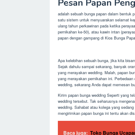
Pesan Papan Peng
adalah sebuah bunga papan dalam bentuk pa
satu sistem untuk menyuarakan selamat kep
ulang tahun perkawinan pada ketika perayaa
pernikahan ke-50), atau kawin intan (pera
papan dengan gampang di Kios Bunga Papan
Apa kelebihan sebuah bunga, jika kita bisa
Sejak dahulu sampai sekarang, banyak ora
yang merayakan wedding. Malah, papan bung
yang merayakan pernikahan ini. Perbedaa
wedding, sekarang Anda dapat memesan bun
Kirim papan bunga wedding Seperti yang tel
wedding tersebut. Tak seharusnya mengena
wedding. Sahabat atau kolega yang sedang 
mengirimkan papan bunga ini tentu akan di
Baca juga:
Toko Bunga Ucapa