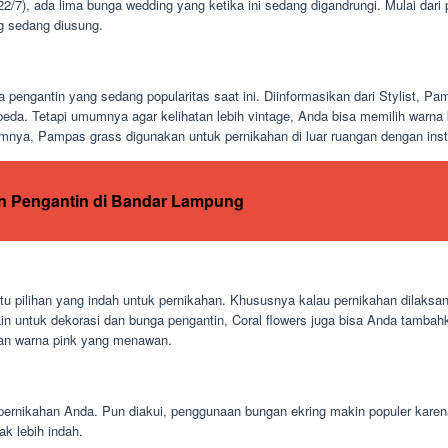
(22/7), ada lima bunga wedding yang ketika ini sedang digandrungi. Mulai d
g sedang diusung.
pengantin yang sedang popularitas saat ini. Diinformasikan dari Stylist, 
beda. Tetapi umumnya agar kelihatan lebih vintage, Anda bisa memilih warn
nya, Pampas grass digunakan untuk pernikahan di luar ruangan dengan instal
 Pengantin di Bandar Lampung
tu pilihan yang indah untuk pernikahan. Khususnya kalau pernikahan dilaksa
ain untuk dekorasi dan bunga pengantin, Coral flowers juga bisa Anda tambah
an warna pink yang menawan.
pernikahan Anda. Pun diakui, penggunaan bungan ekring makin populer karena
k lebih indah.