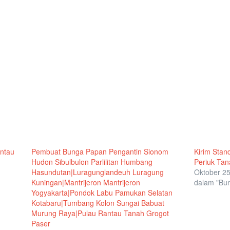
ntau
Pembuat Bunga Papan Pengantin Sionom
Kirim Stan
Hudon Sibulbulon Parlilitan Humbang
Periuk Tan
Hasundutan|Luragunglandeuh Luragung
Oktober 25
Kuningan|Mantrijeron Mantrijeron
dalam "Bu
Yogyakarta|Pondok Labu Pamukan Selatan
Kotabaru|Tumbang Kolon Sungai Babuat
Murung Raya|Pulau Rantau Tanah Grogot
Paser