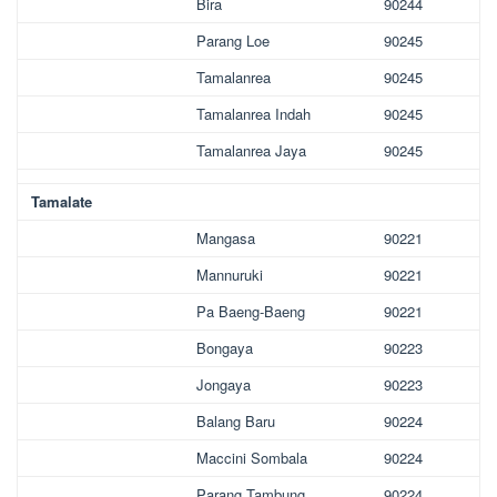
Bira
90244
Parang Loe
90245
Tamalanrea
90245
Tamalanrea Indah
90245
Tamalanrea Jaya
90245
Tamalate
Mangasa
90221
Mannuruki
90221
Pa Baeng-Baeng
90221
Bongaya
90223
Jongaya
90223
Balang Baru
90224
Maccini Sombala
90224
Parang Tambung
90224