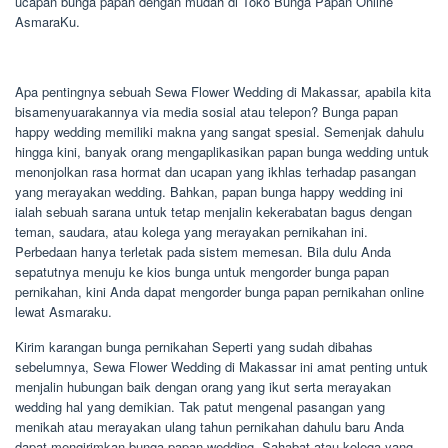
ucapan bunga papan dengan mudah di Toko Bunga Papan Online
AsmaraKu.
Apa pentingnya sebuah Sewa Flower Wedding di Makassar, apabila kita
bisamenyuarakannya via media sosial atau telepon? Bunga papan
happy wedding memiliki makna yang sangat spesial. Semenjak dahulu
hingga kini, banyak orang mengaplikasikan papan bunga wedding untuk
menonjolkan rasa hormat dan ucapan yang ikhlas terhadap pasangan
yang merayakan wedding. Bahkan, papan bunga happy wedding ini
ialah sebuah sarana untuk tetap menjalin kekerabatan bagus dengan
teman, saudara, atau kolega yang merayakan pernikahan ini.
Perbedaan hanya terletak pada sistem memesan. Bila dulu Anda
sepatutnya menuju ke kios bunga untuk mengorder bunga papan
pernikahan, kini Anda dapat mengorder bunga papan pernikahan online
lewat Asmaraku.
Kirim karangan bunga pernikahan Seperti yang sudah dibahas
sebelumnya, Sewa Flower Wedding di Makassar ini amat penting untuk
menjalin hubungan baik dengan orang yang ikut serta merayakan
wedding hal yang demikian. Tak patut mengenal pasangan yang
menikah atau merayakan ulang tahun pernikahan dahulu baru Anda
dapat mengirimkan bunga papan wedding. Sahabat atau kolega yang