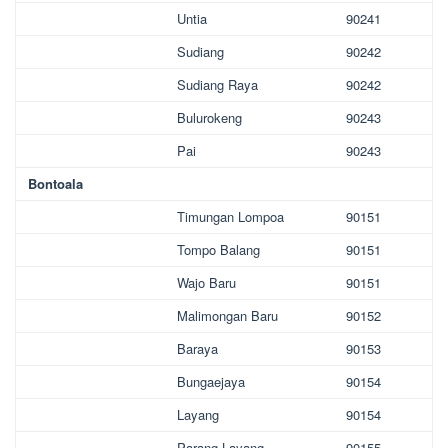
Untia
90241
Sudiang
90242
Sudiang Raya
90242
Bulurokeng
90243
Pai
90243
Bontoala
Timungan Lompoa
90151
Tompo Balang
90151
Wajo Baru
90151
Malimongan Baru
90152
Baraya
90153
Bungaejaya
90154
Layang
90154
Parang Layang
90155