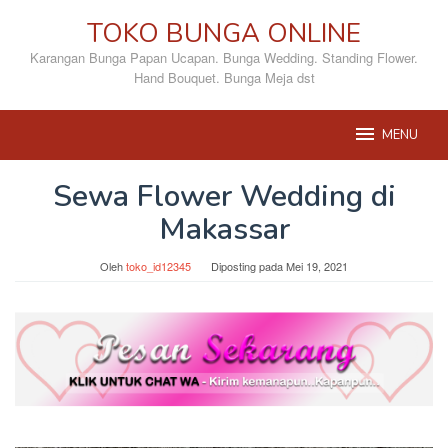
Loncat
TOKO BUNGA ONLINE
ke
konten
Karangan Bunga Papan Ucapan. Bunga Wedding. Standing Flower.
Hand Bouquet. Bunga Meja dst
MENU
Sewa Flower Wedding di
Makassar
Oleh
toko_id12345
Diposting pada
Mei 19, 2021