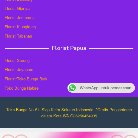
Florist Gianyar
Florist Jembrana
Florist Klungkung
Florist Tabanan
Florist Papua
Florist Sorong
Florist Jayapura
Florist/Toko Bunga Biak
WhatsApp untuk pemesanan
Toko Bunga Nabire
Toko Bunga No #1. Siap Kirim Seluruh Indonesia. *Gratis Pengantaran
dalam Kota WA O85256454935