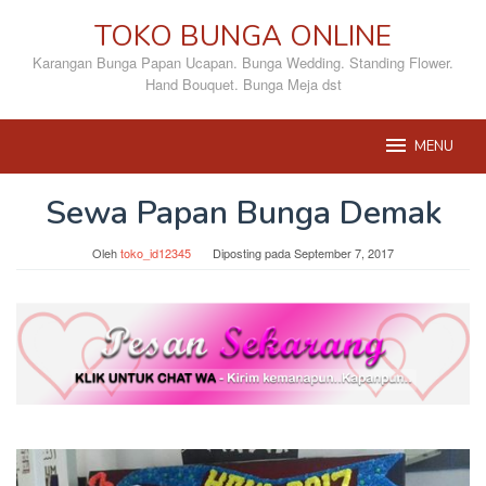
Loncat
TOKO BUNGA ONLINE
ke
konten
Karangan Bunga Papan Ucapan. Bunga Wedding. Standing Flower.
Hand Bouquet. Bunga Meja dst
MENU
Sewa Papan Bunga Demak
Oleh
toko_id12345
Diposting pada
September 7, 2017