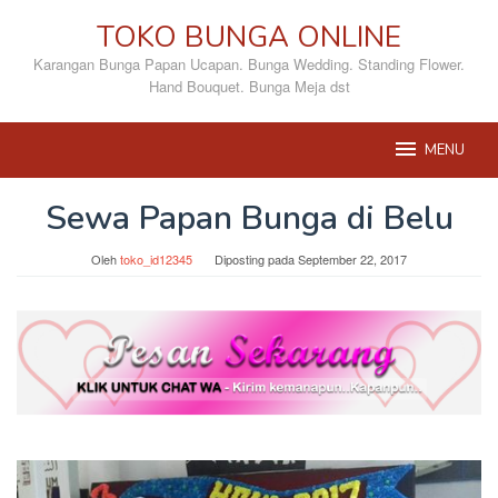
Loncat
TOKO BUNGA ONLINE
ke
konten
Karangan Bunga Papan Ucapan. Bunga Wedding. Standing Flower.
Hand Bouquet. Bunga Meja dst
MENU
Sewa Papan Bunga di Belu
Oleh
toko_id12345
Diposting pada
September 22, 2017