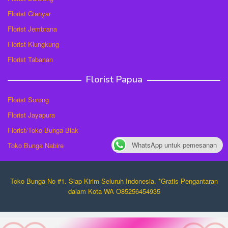
Florist Gianyar
Florist Jembrana
Florist Klungkung
Florist Tabanan
Florist Papua
Florist Sorong
Florist Jayapura
Florist/Toko Bunga Biak
WhatsApp untuk pemesanan
Toko Bunga Nabire
Toko Bunga No #1. Siap Kirim Seluruh Indonesia. *Gratis Pengantaran
dalam Kota WA O85256454935