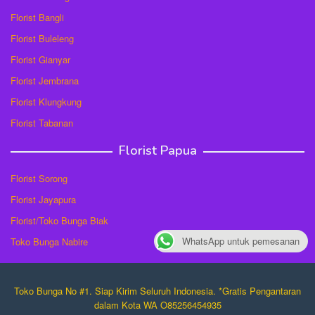
Florist Bangli
Florist Buleleng
Florist Gianyar
Florist Jembrana
Florist Klungkung
Florist Tabanan
Florist Papua
Florist Sorong
Florist Jayapura
Florist/Toko Bunga Biak
WhatsApp untuk pemesanan
Toko Bunga Nabire
Toko Bunga No #1. Siap Kirim Seluruh Indonesia. *Gratis Pengantaran
dalam Kota WA O85256454935