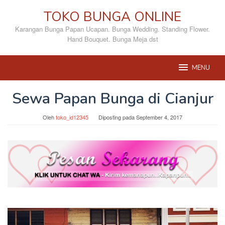
Loncat
TOKO BUNGA ONLINE
ke
konten
Karangan Bunga Papan Ucapan. Bunga Wedding. Standing Flower.
Hand Bouquet. Bunga Meja dst
MENU
Sewa Papan Bunga di Cianjur
Oleh
toko_id12345
Diposting pada
September 4, 2017