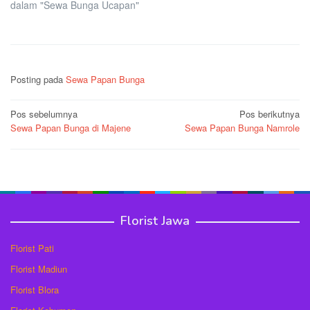
dalam "Sewa Bunga Ucapan"
Posting pada
Sewa Papan Bunga
Navigasi
Pos sebelumnya
Pos berikutnya
Sewa Papan Bunga di Majene
Sewa Papan Bunga Namrole
pos
Florist Jawa
Florist Pati
Florist Madiun
Florist Blora