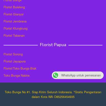
Florist Buleleng
Florist Gianyar
Florist Jembrana
Florist Klungkung
Florist Tabanan
Florist Papua
Florist Sorong
Florist Jayapura
Florist/Toko Bunga Biak
WhatsApp untuk pemesanan
Toko Bunga Nabire
Toko Bunga No #1. Siap Kirim Seluruh Indonesia. *Gratis Pengantaran
dalam Kota WA O85256454935