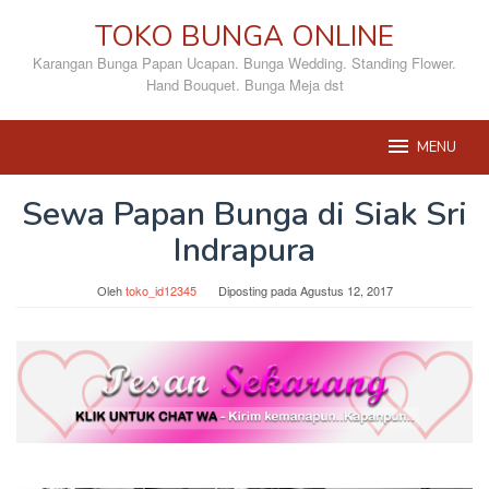
Loncat
TOKO BUNGA ONLINE
ke
konten
Karangan Bunga Papan Ucapan. Bunga Wedding. Standing Flower.
Hand Bouquet. Bunga Meja dst
MENU
Sewa Papan Bunga di Siak Sri
Indrapura
Oleh
toko_id12345
Diposting pada
Agustus 12, 2017