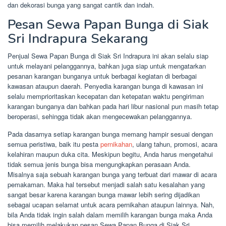
dan dekorasi bunga yang sangat cantik dan indah.
Pesan Sewa Papan Bunga di Siak
Sri Indrapura Sekarang
Penjual Sewa Papan Bunga di Siak Sri Indrapura ini akan selalu siap
untuk melayani pelanggannya, bahkan juga siap untuk mengatarkan
pesanan karangan bunganya untuk berbagai kegiatan di berbagai
kawasan ataupun daerah. Penyedia karangan bunga di kawasan ini
selalu memprioritaskan kecepatan dan ketepatan waktu pengiriman
karangan bunganya dan bahkan pada hari libur nasional pun masih tetap
beroperasi, sehingga tidak akan mengecewakan pelanggannya.
Pada dasarnya setiap karangan bunga memang hampir sesuai dengan
semua peristiwa, baik itu pesta
pernikahan
, ulang tahun, promosi, acara
kelahiran maupun duka cita. Meskipun begitu, Anda harus mengetahui
tidak semua jenis bunga bisa mengungkapkan perasaan Anda.
Misalnya saja sebuah karangan bunga yang terbuat dari mawar di acara
pemakaman. Maka hal tersebut menjadi salah satu kesalahan yang
sangat besar karena karangan bunga mawar lebih sering dijadikan
sebagai ucapan selamat untuk acara pernikahan ataupun lainnya. Nah,
bila Anda tidak ingin salah dalam memilih karangan bunga maka Anda
bisa memilih melakukan pesan Sewa Papan Bunga di Siak Sri