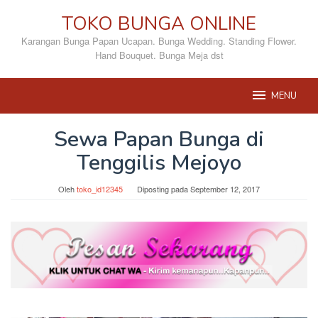
Loncat
TOKO BUNGA ONLINE
ke
konten
Karangan Bunga Papan Ucapan. Bunga Wedding. Standing Flower.
Hand Bouquet. Bunga Meja dst
MENU
Sewa Papan Bunga di
Tenggilis Mejoyo
Oleh
toko_id12345
Diposting pada
September 12, 2017