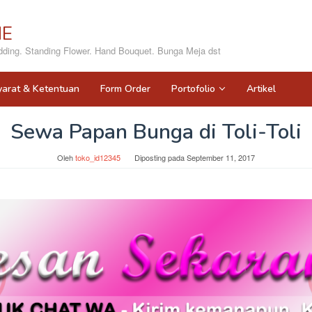
NE
ing. Standing Flower. Hand Bouquet. Bunga Meja dst
yarat & Ketentuan
Form Order
Portofolio
Artikel
Sewa Papan Bunga di Toli-Toli
Oleh
toko_id12345
Diposting pada
September 11, 2017