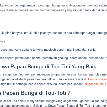
kaian dari berbagai macam potongan bunga yang digabungkan menjadi sebua
anya disusun menjadi sebuah bentuk rangkaian yang sangat cantik dan digun
kuplah banyak, untuk lebih jelasnya berikut ini ada beberapa fungsi karanga
nya.
eseorang yang sedang terkena musibah seperti meninggal dan sakit.
wa seperti pembukaan usaha, peresmian gedung, acara khitan, pernikahan, pr
wa Papan Bunga di Toli-Toli Yang Baik
san sangat penting mempertimbangan tempat pemesanan bunga, agar bisa me
nga ini dapat Anda pesan secara offline maupun secara online.
Bunga ucapa
unga untuk berbagai acara seperti wisuda, acara perusahaan,
ungkapan duka 
Papan Bunga di Toli-Toli ?
 di Toli-Toli selalu menyediakan bunga yang segar dan juga berkualitas sanga
ik bagi pelanggannya. Selain itu, Sewa Papan Bunga di Toli-Toli ini juga m