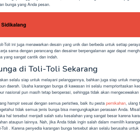
gan bunga yang Anda pesan.
Sidikalang
li-Toli ini juga menawarkan desain yang unik dan berbeda untuk setiap pera
ekerja sama dengan perancang dan desainer berpengalaman agar dapat mengh
a yang sangat cantik dan indah.
nga di Toli-Toli Sekarang
i akan selalu siap untuk melayani pelanggannya, bahkan juga siap untuk me
upun daerah. Usaha karangan bunga di kawasan ini selalu memprioritaskan k
bur nasional pun masih tetap beroperasi, sehingga tidak akan mengecewakan
ng hampir sesuai dengan semua peristiwa, baik itu pesta
pernikahan
, ulang
engetahui tidak semua jenis bunga bisa mengungkapkan perasaan Anda. Misa
a hal tersebut menjadi salah satu kesalahan yang sangat besar karena kara
ahan ataupun lainnya. Nah, jika Anda tidak ingin salah dalam memilih karan
Toli . Karena penyedia karangan bunga tersebut akan selalu berusaha unt