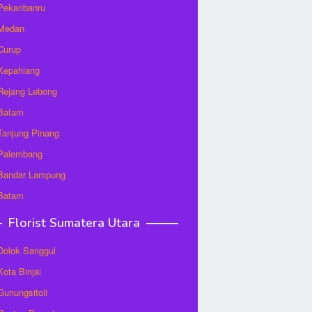
 Pekanbanru
 Medan
 Curup
 Kepahiang
 Rejang Lebong
 Batam
 Tanjung Pinang
 Palembang
 Bandar Lampung
 Batam
Florist Sumatera Utara
 Dolok Sanggul
Kota Binjai
 Gunungsitoli