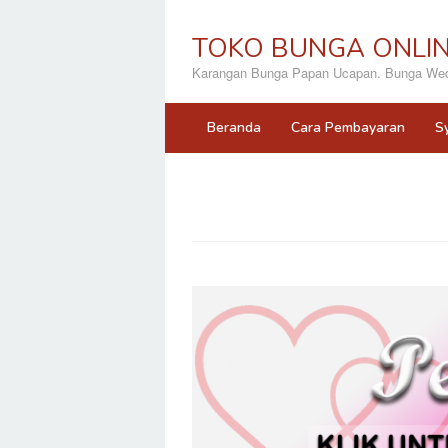
Loncat
ke
TOKO BUNGA ONLI
konten
Karangan Bunga Papan Ucapan. Bunga Wedd
Beranda
Cara Pembayaran
S