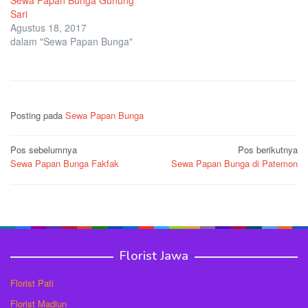
Sari
Agustus 18, 2017
dalam "Sewa Papan Bunga"
Posting pada
Sewa Papan Bunga
Navigasi
Pos sebelumnya
Pos berikutnya
Sewa Papan Bunga Fakfak
Sewa Papan Bunga di Patemon
pos
Florist Jawa
Florist Pati
Florist Madiun