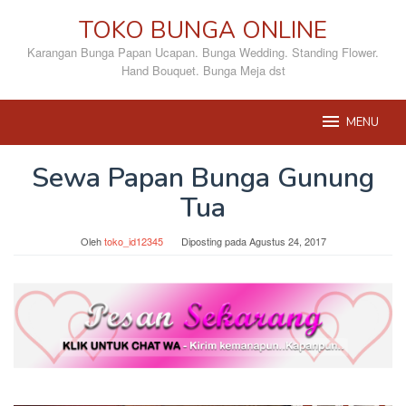
Loncat
TOKO BUNGA ONLINE
ke
konten
Karangan Bunga Papan Ucapan. Bunga Wedding. Standing Flower.
Hand Bouquet. Bunga Meja dst
MENU
Sewa Papan Bunga Gunung
Tua
Oleh
toko_id12345
Diposting pada
Agustus 24, 2017