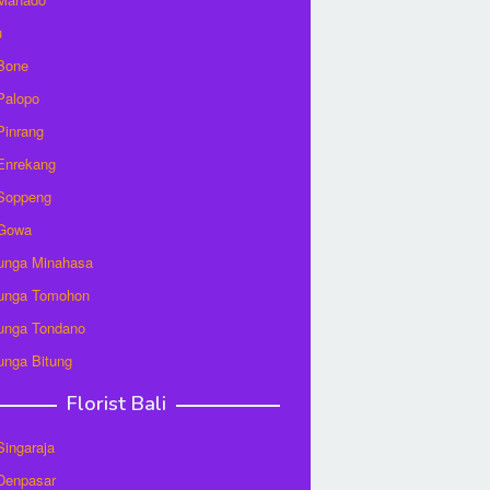
u
 Bone
 Palopo
 Pinrang
 Enrekang
 Soppeng
 Gowa
unga Minahasa
unga Tomohon
unga Tondano
unga Bitung
Florist Bali
 Singaraja
 Denpasar