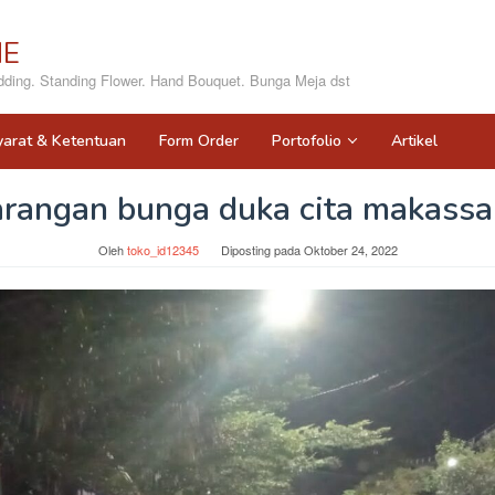
NE
ing. Standing Flower. Hand Bouquet. Bunga Meja dst
yarat & Ketentuan
Form Order
Portofolio
Artikel
arangan bunga duka cita makassa
Oleh
toko_id12345
Diposting pada
Oktober 24, 2022