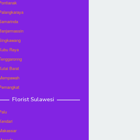
 Pontianak
 Palangkaraya
 Samarinda
 Banjarmassin
 Singkawang
 Kubu Raya
 Tenggaronng
 Kutai Barat
t Mempawah
 Pemangkat
Florist Sulawesi
Palu
 Kendari
 Makassar
 Manado