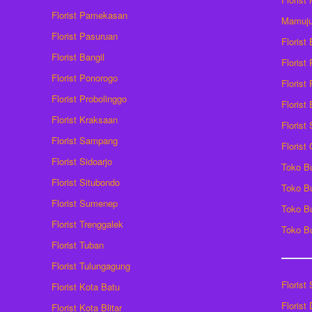
Florist Pamekasan
Mamuj
Florist Pasuruan
Florist
Florist Bangil
Florist
Florist Ponorogo
Florist
Florist Probolinggo
Florist
Florist Kraksaan
Florist
Florist Sampang
Florist
Florist Sidoarjo
Toko B
Florist Situbondo
Toko B
Florist Sumenep
Toko B
Florist Trenggalek
Toko B
Florist Tuban
Florist Tulungagung
Florist
Florist Kota Batu
Florist
Florist Kota Blitar