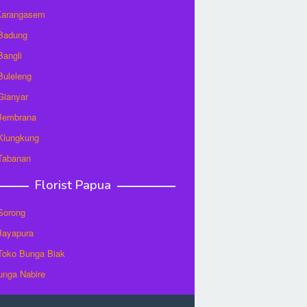
 Karangasem
 Badung
Bangli
 Buleleng
 Gianyar
 Jembrana
 Klungkung
 Tabanan
Florist Papua
 Sorong
 Jayapura
/Toko Bunga Biak
unga Nabire