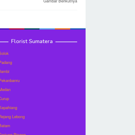
Gambar Berikutnya
Florist Sumatera
 Solok
 Padang
 Jambi
 Pekanbanru
 Medan
 Curup
 Kepahiang
 Rejang Lebong
 Batam
 Tanjung Pinang