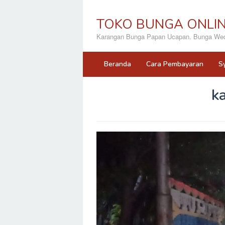
Loncat
ke
TOKO BUNGA ONLI
konten
Karangan Bunga Papan Ucapan. Bunga Wedd
Beranda
Cara Pembayaran
S
k