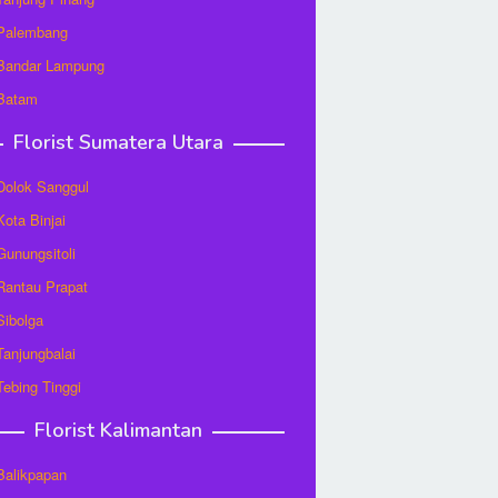
 Palembang
 Bandar Lampung
 Batam
Florist Sumatera Utara
 Dolok Sanggul
Kota Binjai
 Gunungsitoli
 Rantau Prapat
 Sibolga
 Tanjungbalai
 Tebing Tinggi
Florist Kalimantan
 Balikpapan