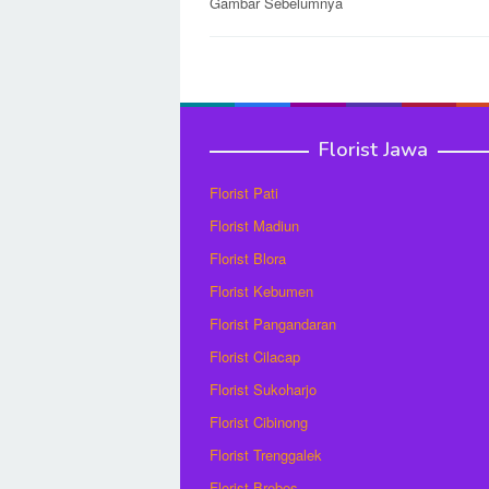
Post
Gambar Sebelumnya
navigation
Florist Jawa
Florist Pati
Florist Madiun
Florist Blora
Florist Kebumen
Florist Pangandaran
Florist Cilacap
Florist Sukoharjo
Florist Cibinong
Florist Trenggalek
Florist Brebes