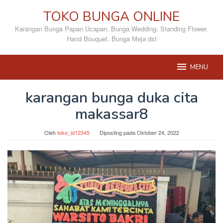
Loncat
TOKO BUNGA ONLINE
ke
konten
Karangan Bunga Papan Ucapan. Bunga Wedding. Standing Flower.
Hand Bouquet. Bunga Meja dst
MENU
karangan bunga duka cita
makassar8
Oleh
toko_id12345
Diposting pada
Oktober 24, 2022