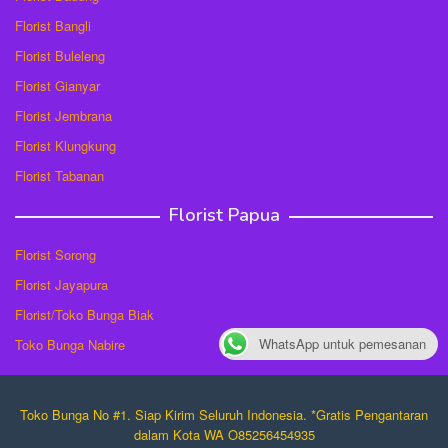
Florist Bangli
Florist Buleleng
Florist Gianyar
Florist Jembrana
Florist Klungkung
Florist Tabanan
Florist Papua
Florist Sorong
Florist Jayapura
Florist/Toko Bunga Biak
WhatsApp untuk pemesanan
Toko Bunga Nabire
Toko Bunga No #1. Siap Kirim Seluruh Indonesia. *Gratis Pengantaran
dalam Kota WA O85256454935