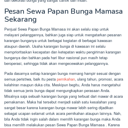
dan dekorasi bunga yang sangat cantik dan indah.
Pesan Sewa Papan Bunga Mamasa
Sekarang
Penjual Sewa Papan Bunga Mamasa ini akan selalu siap untuk
melayani pelanggannya, bahkan juga siap untuk mengatarkan pesanan
karangan bunganya untuk berbagai kegiatan di berbagai kawasan
ataupun daerah. Usaha karangan bunga di kawasan ini selalu
memprioritaskan kecepatan dan ketepatan waktu pengiriman karangan
bunganya dan bahkan pada hari libur nasional pun masih tetap
beroperasi, sehingga tidak akan mengecewakan pelanggannya.
Pada dasarnya setiap karangan bunga memang hampir sesuai dengan
semua peristiwa, baik itu pesta
pernikahan
, ulang tahun, promosi, acara
kelahiran maupun duka cita. Meskipun begitu, Anda harus mengetahui
tidak semua jenis bunga dapat mengungkapkan perasaan Anda.
Misalnya saja sebuah karangan bunga yang terbuat dari mawar di acara
pemakaman. Maka hal tersebut menjadi salah satu kesalahan yang
sangat besar karena karangan bunga mawar lebih sering dijadikan
sebagai ucapan selamat untuk acara pernikahan ataupun lainnya. Nah,
bila Anda tidak ingin salah dalam memilih karangan bunga maka Anda
bisa memilih melakukan pesan Sewa Papan Bunga Mamasa . Karena