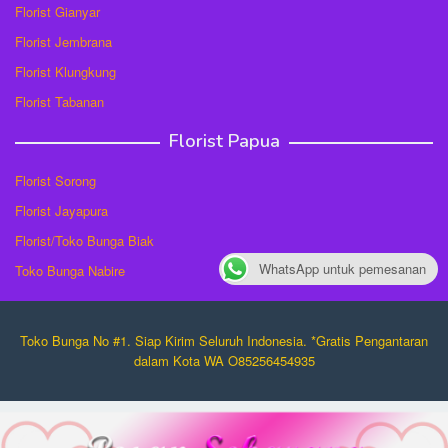
Florist Gianyar
Florist Jembrana
Florist Klungkung
Florist Tabanan
Florist Papua
Florist Sorong
Florist Jayapura
Florist/Toko Bunga Biak
WhatsApp untuk pemesanan
Toko Bunga Nabire
Toko Bunga No #1. Siap Kirim Seluruh Indonesia. *Gratis Pengantaran
dalam Kota WA O85256454935