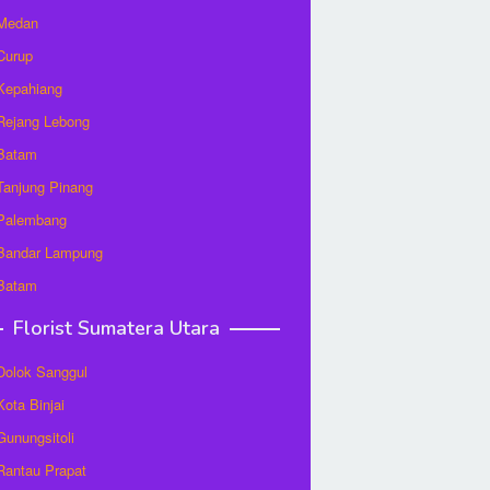
 Medan
 Curup
 Kepahiang
 Rejang Lebong
 Batam
 Tanjung Pinang
 Palembang
 Bandar Lampung
 Batam
Florist Sumatera Utara
 Dolok Sanggul
Kota Binjai
 Gunungsitoli
 Rantau Prapat