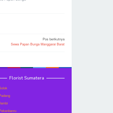
Pos berikutnya
Sewa Papan Bunga Manggarai Barat
Florist Sumatera
 Solok
 Padang
 Jambi
 Pekanbanru