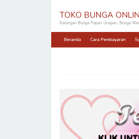
Loncat
ke
TOKO BUNGA ONLI
konten
Karangan Bunga Papan Ucapan. Bunga Wedd
Beranda
Cara Pembayaran
S