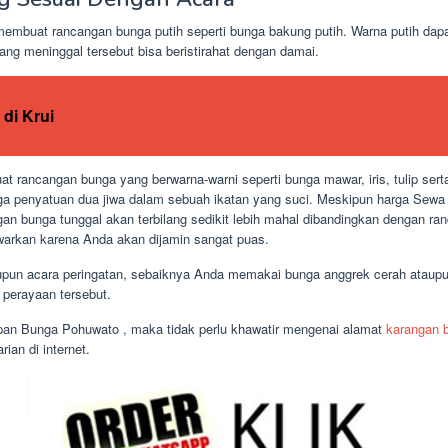
mbuat rancangan bunga putih seperti bunga bakung putih. Warna putih dap
ang meninggal tersebut bisa beristirahat dengan damai.
di Krui
 rancangan bunga yang berwarna-warni seperti bunga mawar, iris, tulip sert
a penyatuan dua jiwa dalam sebuah ikatan yang suci. Meskipun harga Sew
gan bunga tunggal akan terbilang sedikit lebih mahal dibandingkan dengan r
awarkan karena Anda akan dijamin sangat puas.
ataupun acara peringatan, sebaiknya Anda memakai bunga anggrek cerah ata
 perayaan tersebut.
an Bunga Pohuwato , maka tidak perlu khawatir mengenai alamat
karangan 
ian di internet.