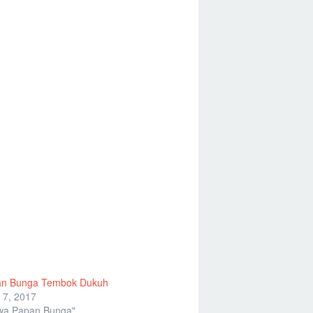
n Bunga Tembok Dukuh
 7, 2017
wa Papan Bunga"