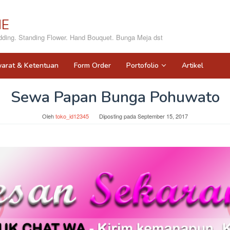
NE
ing. Standing Flower. Hand Bouquet. Bunga Meja dst
yarat & Ketentuan
Form Order
Portofolio
Artikel
Sewa Papan Bunga Pohuwato
Oleh
toko_id12345
Diposting pada
September 15, 2017