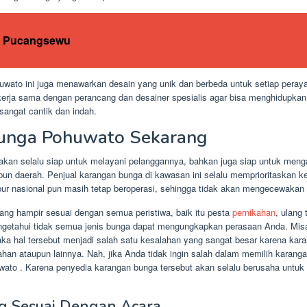
a Pucangsewu
wato ini juga menawarkan desain yang unik dan berbeda untuk setiap peray
kerja sama dengan perancang dan desainer spesialis agar bisa menghidupkan
sangat cantik dan indah.
unga Pohuwato Sekarang
kan selalu siap untuk melayani pelanggannya, bahkan juga siap untuk men
pun daerah. Penjual karangan bunga di kawasan ini selalu memprioritaskan 
bur nasional pun masih tetap beroperasi, sehingga tidak akan mengecewakan
ng hampir sesuai dengan semua peristiwa, baik itu pesta
pernikahan
, ulang
engetahui tidak semua jenis bunga dapat mengungkapkan perasaan Anda. Mis
a hal tersebut menjadi salah satu kesalahan yang sangat besar karena kara
ahan ataupun lainnya. Nah, jika Anda tidak ingin salah dalam memilih karan
to . Karena penyedia karangan bunga tersebut akan selalu berusaha untu
g Sesuai Dengan Acara