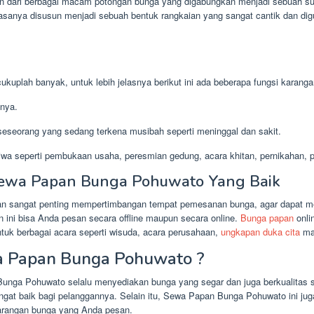
an dari berbagai macam potongan bunga yang digabungkan menjadi sebuah s
iasanya disusun menjadi sebuah bentuk rangkaian yang sangat cantik dan di
kuplah banyak, untuk lebih jelasnya berikut ini ada beberapa fungsi karanga
nya.
eseorang yang sedang terkena musibah seperti meninggal dan sakit.
wa seperti pembukaan usaha, peresmian gedung, acara khitan, pernikahan, pr
Sewa Papan Bunga Pohuwato Yang Baik
san sangat penting mempertimbangan tempat pemesanan bunga, agar dapat m
 ini bisa Anda pesan secara offline maupun secara online.
Bunga papan
onli
tuk berbagai acara seperti wisuda, acara perusahaan,
ungkapan duka cita
mau
 Papan Bunga Pohuwato ?
unga Pohuwato selalu menyediakan bunga yang segar dan juga berkualitas sa
gat baik bagi pelanggannya. Selain itu, Sewa Papan Bunga Pohuwato ini ju
karangan bunga yang Anda pesan.