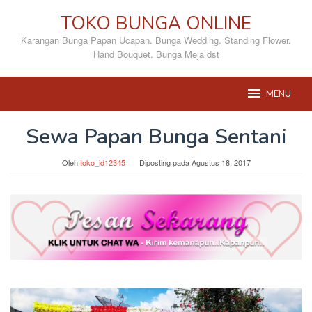
Loncat
TOKO BUNGA ONLINE
ke
konten
Karangan Bunga Papan Ucapan. Bunga Wedding. Standing Flower.
Hand Bouquet. Bunga Meja dst
MENU
Sewa Papan Bunga Sentani
Oleh
toko_id12345
Diposting pada
Agustus 18, 2017